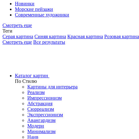
Новинки
Морские пейзажи
Современные художники
Смотреть еще
Теги
Серая картина
Синяя картина
Красная картина
Розовая картина
Смотреть еще
Все результаты
Каталог картин
По Стилю
Картины для интерьера
Реализм
Импрессионизм
Абстракция
Сюрреализм
Экспрессионизм
Авангардизм
Модерн
Минимализм
Наив