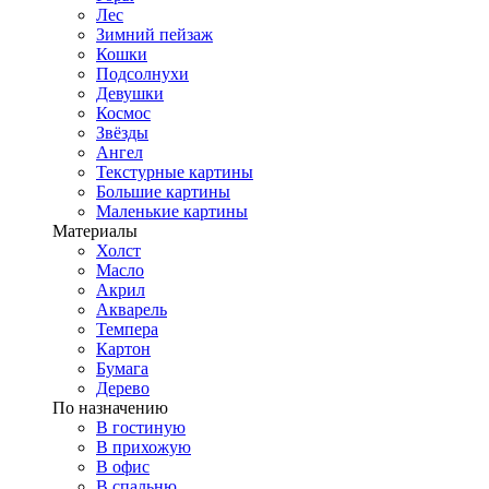
Лес
Зимний пейзаж
Кошки
Подсолнухи
Девушки
Космос
Звёзды
Ангел
Текстурные картины
Большие картины
Маленькие картины
Материалы
Холст
Масло
Акрил
Акварель
Темпера
Картон
Бумага
Дерево
По назначению
В гостиную
В прихожую
В офис
В спальню