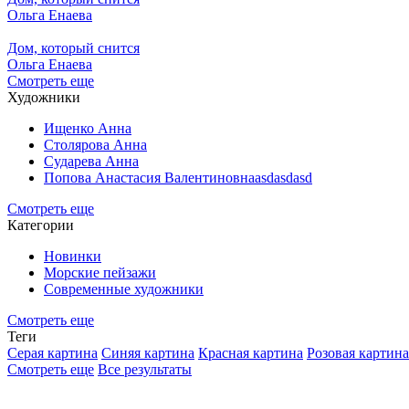
Ольга Енаева
Дом, который снится
Ольга Енаева
Смотреть еще
Художники
Ищенко Анна
Столярова Анна
Сударева Анна
Попова Анастасия Валентиновнаasdasdasd
Смотреть еще
Категории
Новинки
Морские пейзажи
Современные художники
Смотреть еще
Теги
Серая картина
Синяя картина
Красная картина
Розовая картина
Смотреть еще
Все результаты