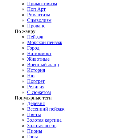
Примитивизм
Поп Арт
Романтизм
Символизм
Прованс
По жанру
Пейзаж
Морской пейзаж
Город
Натюрморт
Животные
Военный жанр
История
Ню
Портрет
Религия
С сюжетом
Популярные теги
Деревня
Весенний пейзаж
Цветы
Золотая картина
Золотая осень
Пионы
Горы