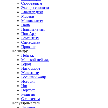
Сюрреализм
Экспрессионизм
Авангардизм
Модерн
Минимализм
Наив
Примитивизм
Поп Арт
Романтизм
Символизм
Прованс
По жанру
Пейзаж
Морской пейзаж
Город
Натюрморт
Животные
Военный жанр
История
Ню
Портрет
Религия
С сюжетом
Популярные теги
Деревня