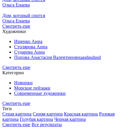
Ольга Енаева
Дом, который снится
Ольга Енаева
Смотреть еще
Художники
Ищенко Анна
Столярова Анна
Сударева Анна
Попова Анастасия Валентиновнаasdasdasd
Смотреть еще
Категории
Новинки
Морские пейзажи
Современные художники
Смотреть еще
Теги
Серая картина
Синяя картина
Красная картина
Розовая
картина
Голубая картина
Черная картина
Смотреть еще
Все результаты