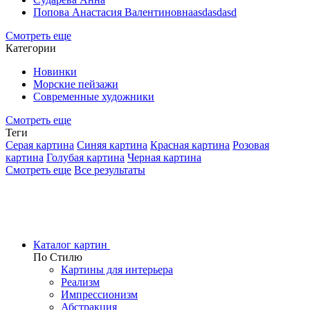
Попова Анастасия Валентиновнаasdasdasd
Смотреть еще
Категории
Новинки
Морские пейзажи
Современные художники
Смотреть еще
Теги
Серая картина
Синяя картина
Красная картина
Розовая
картина
Голубая картина
Черная картина
Смотреть еще
Все результаты
Каталог картин
По Стилю
Картины для интерьера
Реализм
Импрессионизм
Абстракция