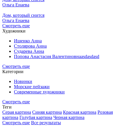
Ольга Енаева
Дом, который снится
Ольга Енаева
Смотреть еще
Художники
Ищенко Анна
Столярова Анна
Сударева Анна
Попова Анастасия Валентиновнаasdasdasd
Смотреть еще
Категории
Новинки
Морские пейзажи
Современные художники
Смотреть еще
Теги
Серая картина
Синяя картина
Красная картина
Розовая
картина
Голубая картина
Черная картина
Смотреть еще
Все результаты