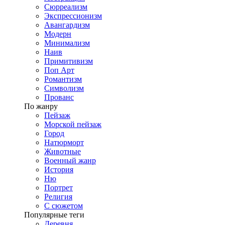
Сюрреализм
Экспрессионизм
Авангардизм
Модерн
Минимализм
Наив
Примитивизм
Поп Арт
Романтизм
Символизм
Прованс
По жанру
Пейзаж
Морской пейзаж
Город
Натюрморт
Животные
Военный жанр
История
Ню
Портрет
Религия
С сюжетом
Популярные теги
Деревня