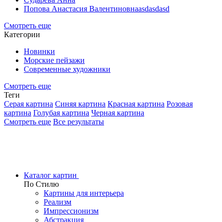
Попова Анастасия Валентиновнаasdasdasd
Смотреть еще
Категории
Новинки
Морские пейзажи
Современные художники
Смотреть еще
Теги
Серая картина
Синяя картина
Красная картина
Розовая
картина
Голубая картина
Черная картина
Смотреть еще
Все результаты
Каталог картин
По Стилю
Картины для интерьера
Реализм
Импрессионизм
Абстракция