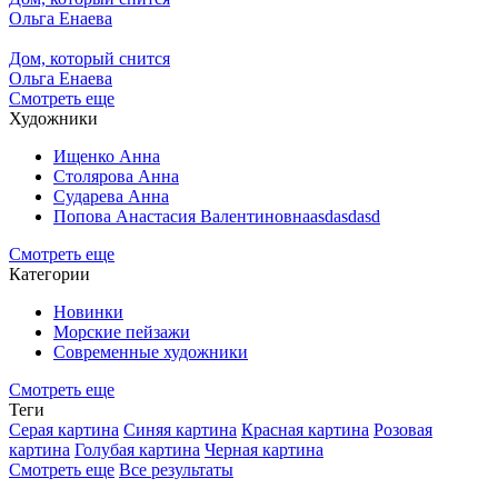
Ольга Енаева
Дом, который снится
Ольга Енаева
Смотреть еще
Художники
Ищенко Анна
Столярова Анна
Сударева Анна
Попова Анастасия Валентиновнаasdasdasd
Смотреть еще
Категории
Новинки
Морские пейзажи
Современные художники
Смотреть еще
Теги
Серая картина
Синяя картина
Красная картина
Розовая
картина
Голубая картина
Черная картина
Смотреть еще
Все результаты