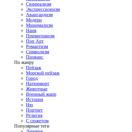
Сюрреализм
Экспрессионизм
Авангардизм
Модерн
Минимализм
Наив
Примитивизм
Поп Арт
Романтизм
Символизм
Прованс
По жанру
Пейзаж
Морской пейзаж
Город
Натюрморт
Животные
Военный жанр
История
Ню
Портрет
Религия
С сюжетом
Популярные теги
Деревня