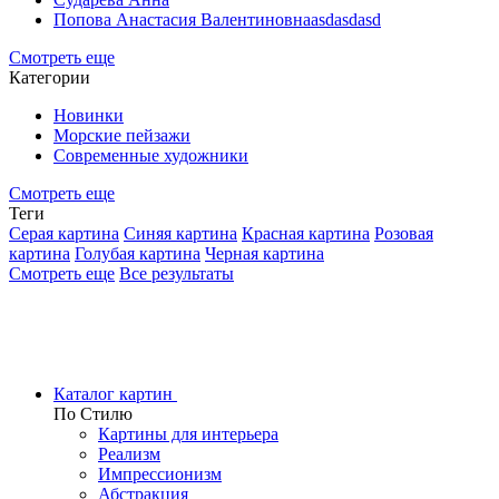
Попова Анастасия Валентиновнаasdasdasd
Смотреть еще
Категории
Новинки
Морские пейзажи
Современные художники
Смотреть еще
Теги
Серая картина
Синяя картина
Красная картина
Розовая
картина
Голубая картина
Черная картина
Смотреть еще
Все результаты
Каталог картин
По Стилю
Картины для интерьера
Реализм
Импрессионизм
Абстракция