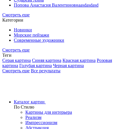
Попова Анастасия Валентиновнаasdasdasd
Смотреть еще
Категории
Новинки
Морские пейзажи
Современные художники
Смотреть еще
Теги
Серая картина
Синяя картина
Красная картина
Розовая
картина
Голубая картина
Черная картина
Смотреть еще
Все результаты
Каталог картин
По Стилю
Картины для интерьера
Реализм
Импрессионизм
Абстракция