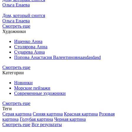
Ольга Енаева
Дом, который снится
Ольга Енаева
Смотреть еще
Художники
Ищенко Анна
Столярова Анна
Сударева Анна
Попова Анастасия Валентиновнаasdasdasd
Смотреть еще
Категории
Новинки
Морские пейзажи
Современные художники
Смотреть еще
Теги
Серая картина
Синяя картина
Красная картина
Розовая
картина
Голубая картина
Черная картина
Смотреть еще
Все результаты