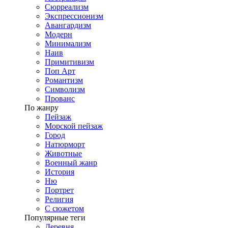
Сюрреализм
Экспрессионизм
Авангардизм
Модерн
Минимализм
Наив
Примитивизм
Поп Арт
Романтизм
Символизм
Прованс
По жанру
Пейзаж
Морской пейзаж
Город
Натюрморт
Животные
Военный жанр
История
Ню
Портрет
Религия
С сюжетом
Популярные теги
Деревня