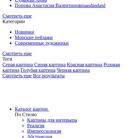
Попова Анастасия Валентиновнаasdasdasd
Смотреть еще
Категории
Новинки
Морские пейзажи
Современные художники
Смотреть еще
Теги
Серая картина
Синяя картина
Красная картина
Розовая
картина
Голубая картина
Черная картина
Смотреть еще
Все результаты
Каталог картин
По Стилю
Картины для интерьера
Реализм
Импрессионизм
Абстракция