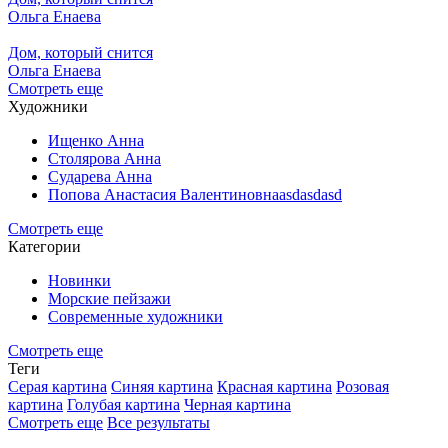
Ольга Енаева
Дом, который снится
Ольга Енаева
Смотреть еще
Художники
Ищенко Анна
Столярова Анна
Сударева Анна
Попова Анастасия Валентиновнаasdasdasd
Смотреть еще
Категории
Новинки
Морские пейзажи
Современные художники
Смотреть еще
Теги
Серая картина
Синяя картина
Красная картина
Розовая
картина
Голубая картина
Черная картина
Смотреть еще
Все результаты