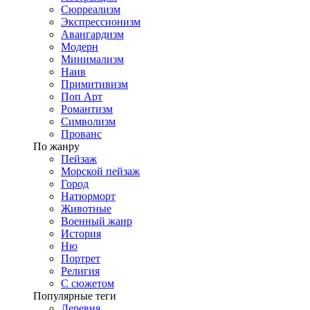
Сюрреализм
Экспрессионизм
Авангардизм
Модерн
Минимализм
Наив
Примитивизм
Поп Арт
Романтизм
Символизм
Прованс
По жанру
Пейзаж
Морской пейзаж
Город
Натюрморт
Животные
Военный жанр
История
Ню
Портрет
Религия
С сюжетом
Популярные теги
Деревня