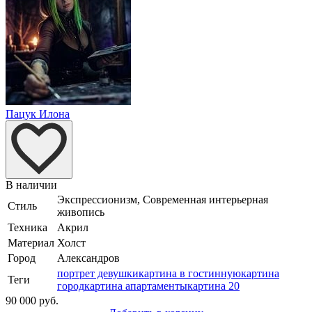
Пацук Илона
В наличии
Экспрессионизм, Современная интерьерная
Стиль
живопись
Техника
Акрил
Материал
Холст
Город
Александров
портрет девушки
картина в гостинную
картина
Теги
город
картина апартаменты
картина 20
90 000 руб.