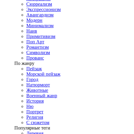
Сюрреализм
Экспрессионизм
Авангардизм
Модерн
Минимализм
Наив
Примитивизм
Поп Арт
Романтизм
Символизм
Прованс
По жанру
Пейзаж
Морской пейзаж
Город
Натюрморт
Животные
Военный жанр
История
Ню
Портрет
Религия
С сюжетом
Популярные теги
Деревня