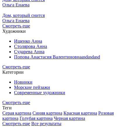
Ольга Енаева
Дом, который снится
Ольга Енаева
Смотреть еще
Художники
Ищенко Анна
Столярова Анна
Сударева Анна
Попова Анастасия Валентиновнаasdasdasd
Смотреть еще
Категории
Новинки
Морские пейзажи
Современные художники
Смотреть еще
Теги
Серая картина
Синяя картина
Красная картина
Розовая
картина
Голубая картина
Черная картина
Смотреть еще
Все результаты