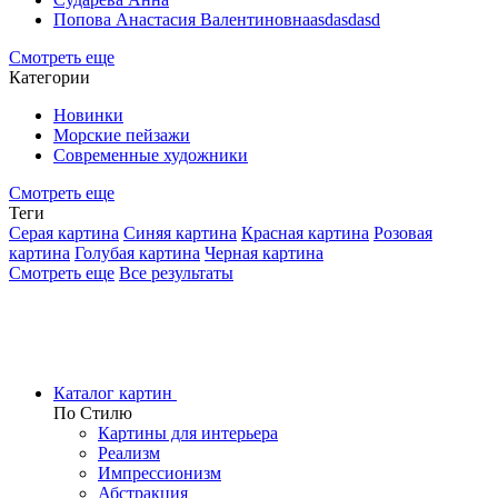
Попова Анастасия Валентиновнаasdasdasd
Смотреть еще
Категории
Новинки
Морские пейзажи
Современные художники
Смотреть еще
Теги
Серая картина
Синяя картина
Красная картина
Розовая
картина
Голубая картина
Черная картина
Смотреть еще
Все результаты
Каталог картин
По Стилю
Картины для интерьера
Реализм
Импрессионизм
Абстракция