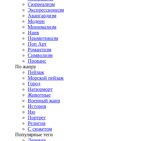
Сюрреализм
Экспрессионизм
Авангардизм
Модерн
Минимализм
Наив
Примитивизм
Поп Арт
Романтизм
Символизм
Прованс
По жанру
Пейзаж
Морской пейзаж
Город
Натюрморт
Животные
Военный жанр
История
Ню
Портрет
Религия
С сюжетом
Популярные теги
Деревня