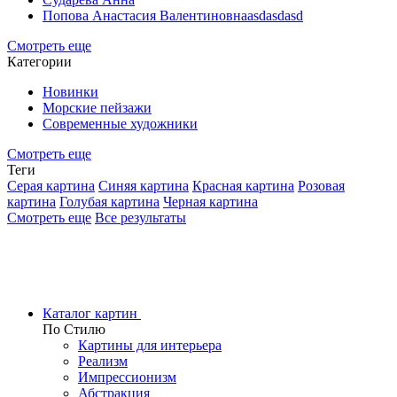
Попова Анастасия Валентиновнаasdasdasd
Смотреть еще
Категории
Новинки
Морские пейзажи
Современные художники
Смотреть еще
Теги
Серая картина
Синяя картина
Красная картина
Розовая
картина
Голубая картина
Черная картина
Смотреть еще
Все результаты
Каталог картин
По Стилю
Картины для интерьера
Реализм
Импрессионизм
Абстракция