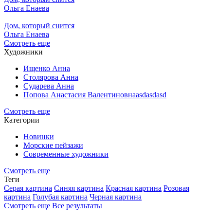
Ольга Енаева
Дом, который снится
Ольга Енаева
Смотреть еще
Художники
Ищенко Анна
Столярова Анна
Сударева Анна
Попова Анастасия Валентиновнаasdasdasd
Смотреть еще
Категории
Новинки
Морские пейзажи
Современные художники
Смотреть еще
Теги
Серая картина
Синяя картина
Красная картина
Розовая
картина
Голубая картина
Черная картина
Смотреть еще
Все результаты