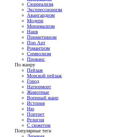
Сюрреализм
Экспрессионизм
Авангардизм
Модерн
Минимализм
Наив
Примитивизм
Поп Арт
Романтизм
Символизм
Прованс
По жанру
Пейзаж
Морской пейзаж
Город
Натюрморт
Животные
Военный жанр
История
Ню
Портрет
Религия
С сюжетом
Популярные теги
Деревня