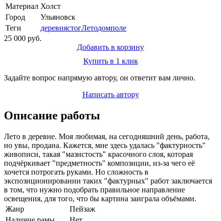
Материал
Холст
Город
Ульяновск
Теги
деревня
стог
Лето
дом
поле
25 000 руб.
Добавить в корзину
Купить в 1 клик
Задайте вопрос напрямую автору, он ответит вам лично.
Написать автору
Описание работы
Лето в деревне. Моя любимая, на сегодняшний день, работа,
но увы, продана. Кажется, мне здесь удалась "фактурность"
живописи, такая "мазистость" красочного слоя, которая
подчёркивает "предметность" композиции, из-за чего её
хочется потрогать руками. Но сложность в
экспозиционировании таких "фактурных" работ заключается
в том, что нужно подобрать правильное направление
освещения, для того, что бы картина заиграла объёмами.
Жанр
Пейзаж
Наличие рамы
Нет