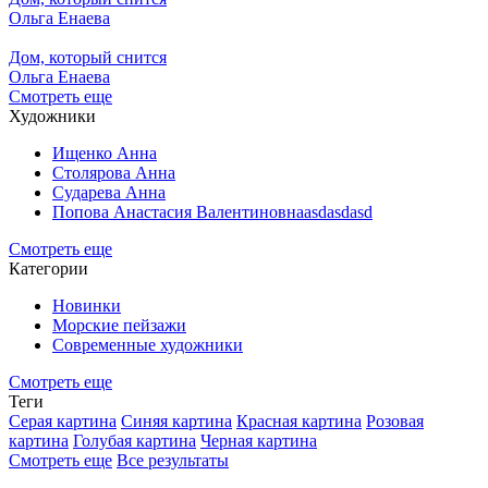
Ольга Енаева
Дом, который снится
Ольга Енаева
Смотреть еще
Художники
Ищенко Анна
Столярова Анна
Сударева Анна
Попова Анастасия Валентиновнаasdasdasd
Смотреть еще
Категории
Новинки
Морские пейзажи
Современные художники
Смотреть еще
Теги
Серая картина
Синяя картина
Красная картина
Розовая
картина
Голубая картина
Черная картина
Смотреть еще
Все результаты