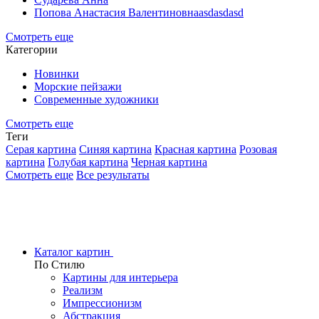
Попова Анастасия Валентиновнаasdasdasd
Смотреть еще
Категории
Новинки
Морские пейзажи
Современные художники
Смотреть еще
Теги
Серая картина
Синяя картина
Красная картина
Розовая
картина
Голубая картина
Черная картина
Смотреть еще
Все результаты
Каталог картин
По Стилю
Картины для интерьера
Реализм
Импрессионизм
Абстракция