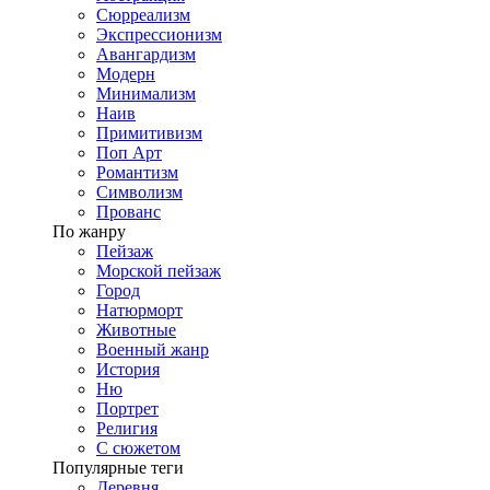
Сюрреализм
Экспрессионизм
Авангардизм
Модерн
Минимализм
Наив
Примитивизм
Поп Арт
Романтизм
Символизм
Прованс
По жанру
Пейзаж
Морской пейзаж
Город
Натюрморт
Животные
Военный жанр
История
Ню
Портрет
Религия
С сюжетом
Популярные теги
Деревня