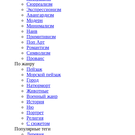
Сюрреализм
Экспрессионизм
Авангардизм
Модерн
Минимализм
Наив
Примитивизм
Поп Арт
Романтизм
Символизм
Прованс
По жанру
Пейзаж
Морской пейзаж
Город
Натюрморт
Животные
Военный жанр
История
Ню
Портрет
Религия
С сюжетом
Популярные теги
Деревня