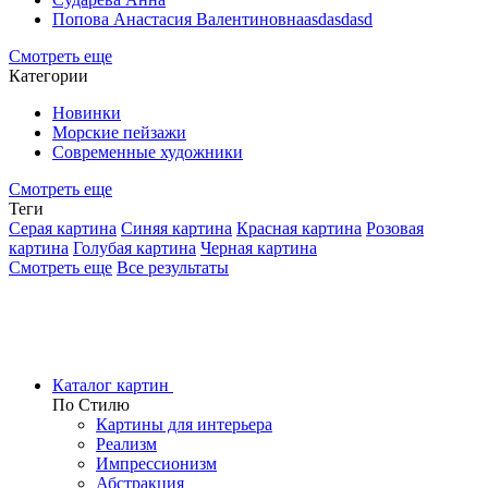
Попова Анастасия Валентиновнаasdasdasd
Смотреть еще
Категории
Новинки
Морские пейзажи
Современные художники
Смотреть еще
Теги
Серая картина
Синяя картина
Красная картина
Розовая
картина
Голубая картина
Черная картина
Смотреть еще
Все результаты
Каталог картин
По Стилю
Картины для интерьера
Реализм
Импрессионизм
Абстракция