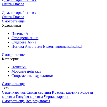
Ольга Енаева
Дом, который снится
Ольга Енаева
Смотреть еще
Художники
Ищенко Анна
Столярова Анна
Сударева Анна
Попова Анастасия Валентиновнаasdasdasd
Смотреть еще
Категории
Новинки
Морские пейзажи
Современные художники
Смотреть еще
Теги
Серая картина
Синяя картина
Красная картина
Розовая
картина
Голубая картина
Черная картина
Смотреть еще
Все результаты