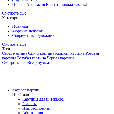
Попова Анастасия Валентиновнаasdasdasd
Смотреть еще
Категории
Новинки
Морские пейзажи
Современные художники
Смотреть еще
Теги
Серая картина
Синяя картина
Красная картина
Розовая
картина
Голубая картина
Черная картина
Смотреть еще
Все результаты
Каталог картин
По Стилю
Картины для интерьера
Реализм
Импрессионизм
Абстракция