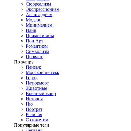
Сюрреализм
Экспрессионизм
Авангардизм
Модерн
Минимализм
Наив
Примитивизм
Поп Арт
Романтизм
Символизм
Прованс
По жанру
Пейзаж
Морской пейзаж
Город
Натюрморт
Животные
Военный жанр
История
Ню
Портрет
Религия
С сюжетом
Популярные теги
Деревня