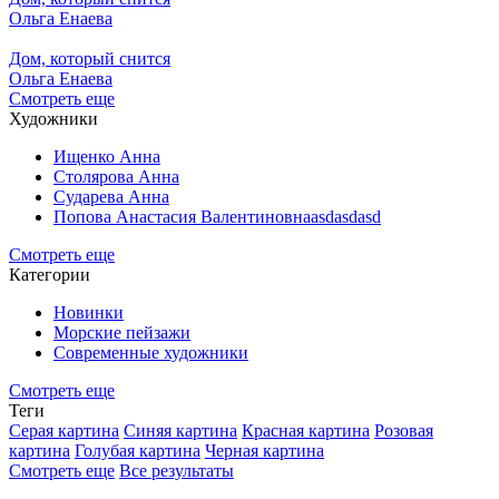
Ольга Енаева
Дом, который снится
Ольга Енаева
Смотреть еще
Художники
Ищенко Анна
Столярова Анна
Сударева Анна
Попова Анастасия Валентиновнаasdasdasd
Смотреть еще
Категории
Новинки
Морские пейзажи
Современные художники
Смотреть еще
Теги
Серая картина
Синяя картина
Красная картина
Розовая
картина
Голубая картина
Черная картина
Смотреть еще
Все результаты