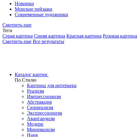
Новинки
Морские пейзажи
Современные художники
Смотреть еще
Теги
Серая картина
Синяя картина
Красная картина
Розовая картина
Смотреть еще
Все результаты
Каталог картин
По Стилю
Картины для интерьера
Реализм
Импрессионизм
Абстракция
Сюрреализм
Экспрессионизм
Авангардизм
Модерн
Минимализм
Наив