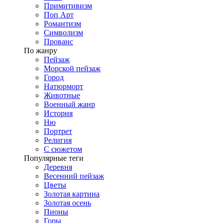
Примитивизм
Поп Арт
Романтизм
Символизм
Прованс
По жанру
Пейзаж
Морской пейзаж
Город
Натюрморт
Животные
Военный жанр
История
Ню
Портрет
Религия
С сюжетом
Популярные теги
Деревня
Весенний пейзаж
Цветы
Золотая картина
Золотая осень
Пионы
Горы