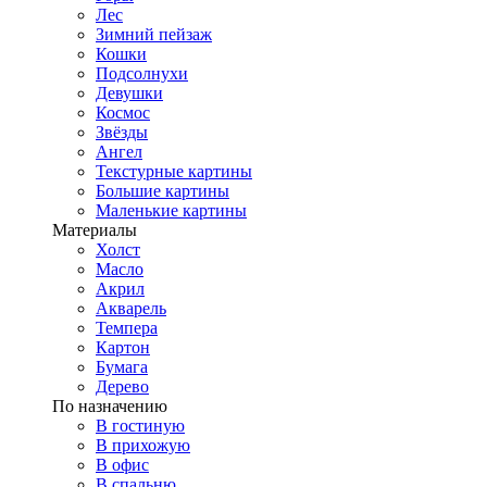
Лес
Зимний пейзаж
Кошки
Подсолнухи
Девушки
Космос
Звёзды
Ангел
Текстурные картины
Большие картины
Маленькие картины
Материалы
Холст
Масло
Акрил
Акварель
Темпера
Картон
Бумага
Дерево
По назначению
В гостиную
В прихожую
В офис
В спальню