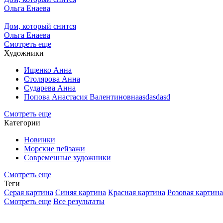
Ольга Енаева
Дом, который снится
Ольга Енаева
Смотреть еще
Художники
Ищенко Анна
Столярова Анна
Сударева Анна
Попова Анастасия Валентиновнаasdasdasd
Смотреть еще
Категории
Новинки
Морские пейзажи
Современные художники
Смотреть еще
Теги
Серая картина
Синяя картина
Красная картина
Розовая картина
Смотреть еще
Все результаты