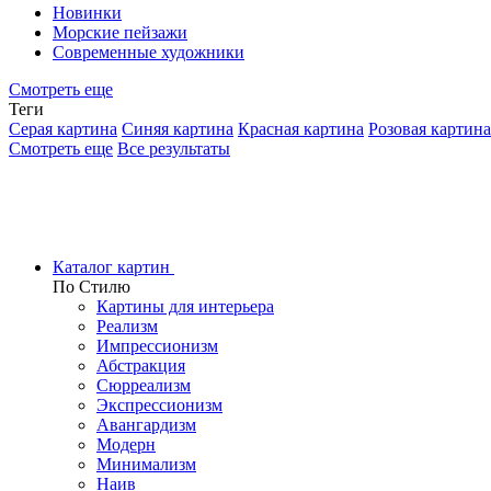
Новинки
Морские пейзажи
Современные художники
Смотреть еще
Теги
Серая картина
Синяя картина
Красная картина
Розовая картина
Смотреть еще
Все результаты
Каталог картин
По Стилю
Картины для интерьера
Реализм
Импрессионизм
Абстракция
Сюрреализм
Экспрессионизм
Авангардизм
Модерн
Минимализм
Наив