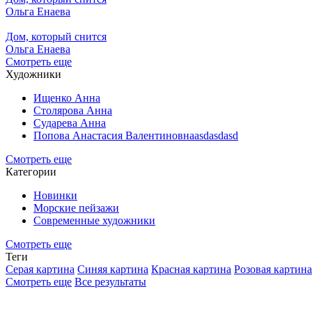
Ольга Енаева
Дом, который снится
Ольга Енаева
Смотреть еще
Художники
Ищенко Анна
Столярова Анна
Сударева Анна
Попова Анастасия Валентиновнаasdasdasd
Смотреть еще
Категории
Новинки
Морские пейзажи
Современные художники
Смотреть еще
Теги
Серая картина
Синяя картина
Красная картина
Розовая картина
Смотреть еще
Все результаты