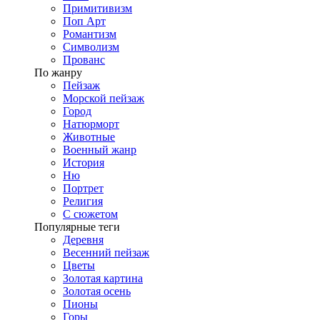
Примитивизм
Поп Арт
Романтизм
Символизм
Прованс
По жанру
Пейзаж
Морской пейзаж
Город
Натюрморт
Животные
Военный жанр
История
Ню
Портрет
Религия
С сюжетом
Популярные теги
Деревня
Весенний пейзаж
Цветы
Золотая картина
Золотая осень
Пионы
Горы