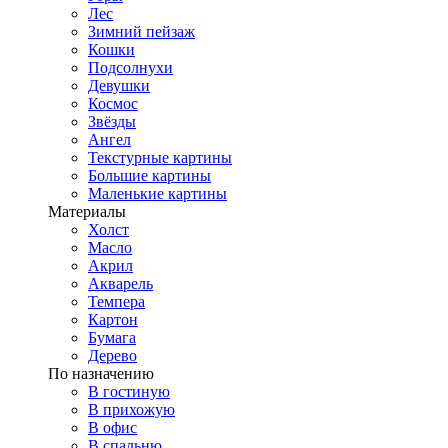
Лес
Зимний пейзаж
Кошки
Подсолнухи
Девушки
Космос
Звёзды
Ангел
Текстурные картины
Большие картины
Маленькие картины
Материалы
Холст
Масло
Акрил
Акварель
Темпера
Картон
Бумага
Дерево
По назначению
В гостиную
В прихожую
В офис
В спальню