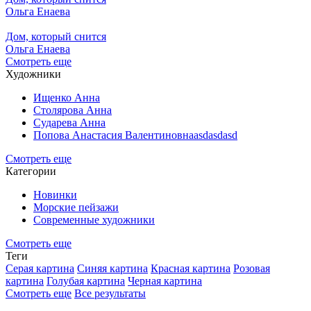
Ольга Енаева
Дом, который снится
Ольга Енаева
Смотреть еще
Художники
Ищенко Анна
Столярова Анна
Сударева Анна
Попова Анастасия Валентиновнаasdasdasd
Смотреть еще
Категории
Новинки
Морские пейзажи
Современные художники
Смотреть еще
Теги
Серая картина
Синяя картина
Красная картина
Розовая
картина
Голубая картина
Черная картина
Смотреть еще
Все результаты