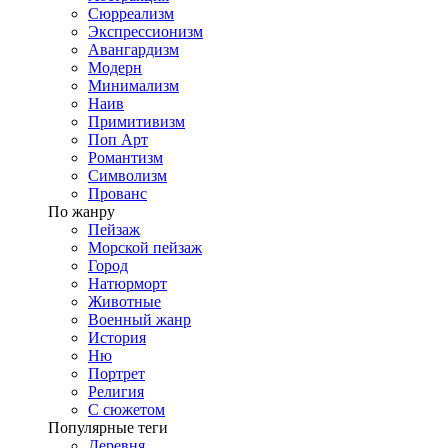
Сюрреализм
Экспрессионизм
Авангардизм
Модерн
Минимализм
Наив
Примитивизм
Поп Арт
Романтизм
Символизм
Прованс
По жанру
Пейзаж
Морской пейзаж
Город
Натюрморт
Животные
Военный жанр
История
Ню
Портрет
Религия
С сюжетом
Популярные теги
Деревня