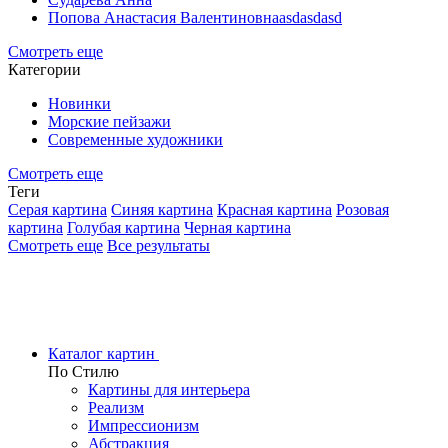
Попова Анастасия Валентиновнаasdasdasd
Смотреть еще
Категории
Новинки
Морские пейзажи
Современные художники
Смотреть еще
Теги
Серая картина
Синяя картина
Красная картина
Розовая
картина
Голубая картина
Черная картина
Смотреть еще
Все результаты
Каталог картин
По Стилю
Картины для интерьера
Реализм
Импрессионизм
Абстракция