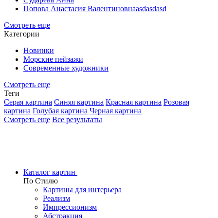
Попова Анастасия Валентиновнаasdasdasd
Смотреть еще
Категории
Новинки
Морские пейзажи
Современные художники
Смотреть еще
Теги
Серая картина
Синяя картина
Красная картина
Розовая
картина
Голубая картина
Черная картина
Смотреть еще
Все результаты
Каталог картин
По Стилю
Картины для интерьера
Реализм
Импрессионизм
Абстракция