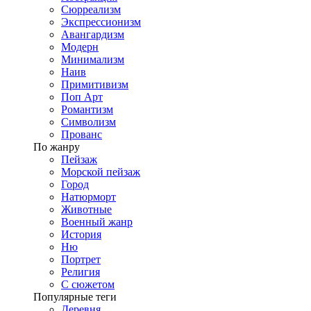
Сюрреализм
Экспрессионизм
Авангардизм
Модерн
Минимализм
Наив
Примитивизм
Поп Арт
Романтизм
Символизм
Прованс
По жанру
Пейзаж
Морской пейзаж
Город
Натюрморт
Животные
Военный жанр
История
Ню
Портрет
Религия
С сюжетом
Популярные теги
Деревня