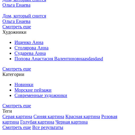
Ольга Енаева
Дом, который снится
Ольга Енаева
Смотреть еще
Художники
Ищенко Анна
Столярова Анна
Сударева Анна
Попова Анастасия Валентиновнаasdasdasd
Смотреть еще
Категории
Новинки
Морские пейзажи
Современные художники
Смотреть еще
Теги
Серая картина
Синяя картина
Красная картина
Розовая
картина
Голубая картина
Черная картина
Смотреть еще
Все результаты