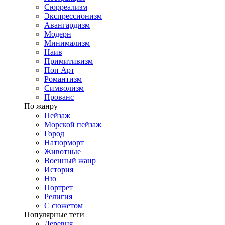
Сюрреализм
Экспрессионизм
Авангардизм
Модерн
Минимализм
Наив
Примитивизм
Поп Арт
Романтизм
Символизм
Прованс
По жанру
Пейзаж
Морской пейзаж
Город
Натюрморт
Животные
Военный жанр
История
Ню
Портрет
Религия
С сюжетом
Популярные теги
Деревня