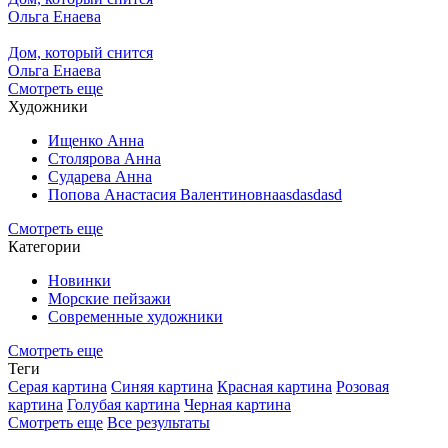
Ольга Енаева
Дом, который снится
Ольга Енаева
Смотреть еще
Художники
Ищенко Анна
Столярова Анна
Сударева Анна
Попова Анастасия Валентиновнаasdasdasd
Смотреть еще
Категории
Новинки
Морские пейзажи
Современные художники
Смотреть еще
Теги
Серая картина
Синяя картина
Красная картина
Розовая
картина
Голубая картина
Черная картина
Смотреть еще
Все результаты