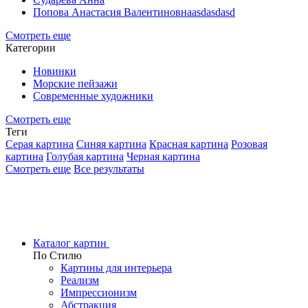
Попова Анастасия Валентиновнаasdasdasd
Смотреть еще
Категории
Новинки
Морские пейзажи
Современные художники
Смотреть еще
Теги
Серая картина
Синяя картина
Красная картина
Розовая
картина
Голубая картина
Черная картина
Смотреть еще
Все результаты
Каталог картин
По Стилю
Картины для интерьера
Реализм
Импрессионизм
Абстракция