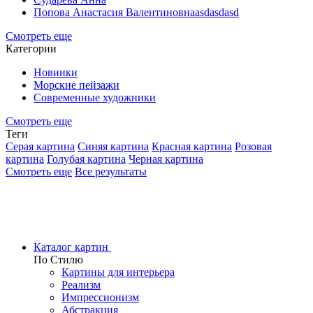
Попова Анастасия Валентиновнаasdasdasd
Смотреть еще
Категории
Новинки
Морские пейзажи
Современные художники
Смотреть еще
Теги
Серая картина
Синяя картина
Красная картина
Розовая
картина
Голубая картина
Черная картина
Смотреть еще
Все результаты
Каталог картин
По Стилю
Картины для интерьера
Реализм
Импрессионизм
Абстракция