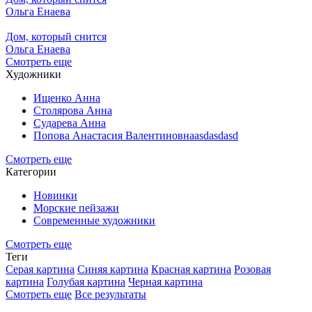
Ольга Енаева
Дом, который снится
Ольга Енаева
Смотреть еще
Художники
Ищенко Анна
Столярова Анна
Сударева Анна
Попова Анастасия Валентиновнаasdasdasd
Смотреть еще
Категории
Новинки
Морские пейзажи
Современные художники
Смотреть еще
Теги
Серая картина
Синяя картина
Красная картина
Розовая
картина
Голубая картина
Черная картина
Смотреть еще
Все результаты