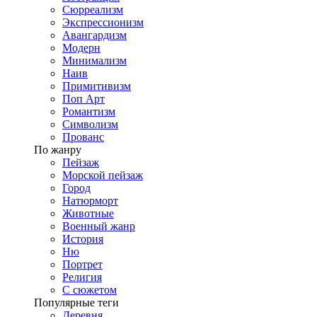
Сюрреализм
Экспрессионизм
Авангардизм
Модерн
Минимализм
Наив
Примитивизм
Поп Арт
Романтизм
Символизм
Прованс
По жанру
Пейзаж
Морской пейзаж
Город
Натюрморт
Животные
Военный жанр
История
Ню
Портрет
Религия
С сюжетом
Популярные теги
Деревня