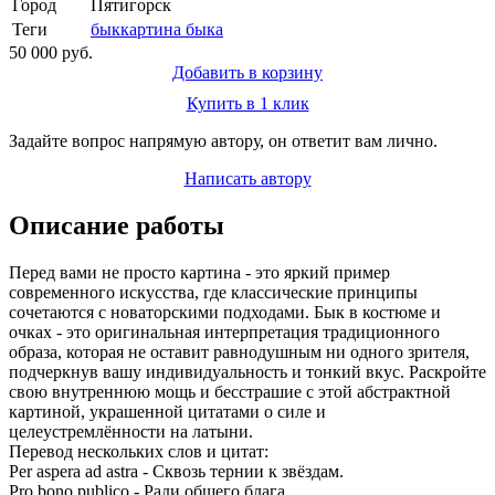
Город
Пятигорск
Теги
бык
картина быка
50 000 руб.
Добавить в корзину
Купить в 1 клик
Задайте вопрос напрямую автору, он ответит вам лично.
Написать автору
Описание работы
Перед вами не просто картина - это яркий пример
современного искусства, где классические принципы
сочетаются с новаторскими подходами. Бык в костюме и
очках - это оригинальная интерпретация традиционного
образа, которая не оставит равнодушным ни одного зрителя,
подчеркнув вашу индивидуальность и тонкий вкус. Раскройте
свою внутреннюю мощь и бесстрашие с этой абстрактной
картиной, украшенной цитатами о силе и
целеустремлённости на латыни.
Перевод нескольких слов и цитат:
Per aspera ad astra - Сквозь тернии к звёздам.
Pro bono publico - Ради общего блага.