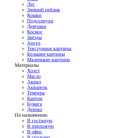
Лес
Зимний пейзаж
Кошки
Подсолнухи
Девушки
Космос
Звёзды
Ангел
Текстурные картины
Большие картины
Маленькие картины
Материалы
Холст
Масло
Акрил
Акварель
Темпера
Картон
Бумага
Дерево
По назначению
В гостиную
В прихожую
В офис
В спальню