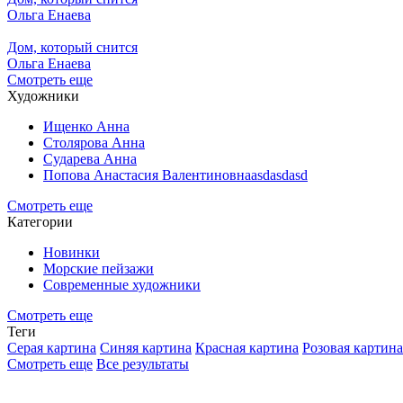
Ольга Енаева
Дом, который снится
Ольга Енаева
Смотреть еще
Художники
Ищенко Анна
Столярова Анна
Сударева Анна
Попова Анастасия Валентиновнаasdasdasd
Смотреть еще
Категории
Новинки
Морские пейзажи
Современные художники
Смотреть еще
Теги
Серая картина
Синяя картина
Красная картина
Розовая картина
Смотреть еще
Все результаты