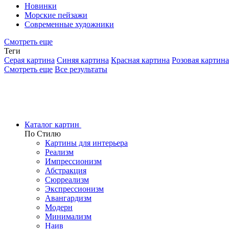
Новинки
Морские пейзажи
Современные художники
Смотреть еще
Теги
Серая картина
Синяя картина
Красная картина
Розовая картина
Смотреть еще
Все результаты
Каталог картин
По Стилю
Картины для интерьера
Реализм
Импрессионизм
Абстракция
Сюрреализм
Экспрессионизм
Авангардизм
Модерн
Минимализм
Наив