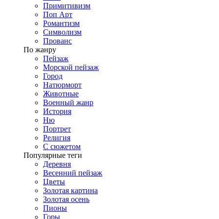
Примитивизм
Поп Арт
Романтизм
Символизм
Прованс
По жанру
Пейзаж
Морской пейзаж
Город
Натюрморт
Животные
Военный жанр
История
Ню
Портрет
Религия
С сюжетом
Популярные теги
Деревня
Весенний пейзаж
Цветы
Золотая картина
Золотая осень
Пионы
Горы