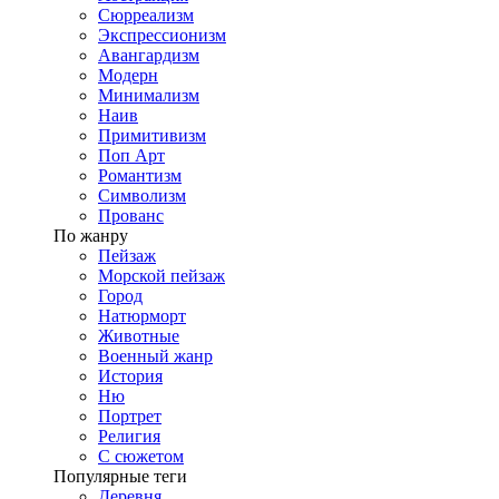
Сюрреализм
Экспрессионизм
Авангардизм
Модерн
Минимализм
Наив
Примитивизм
Поп Арт
Романтизм
Символизм
Прованс
По жанру
Пейзаж
Морской пейзаж
Город
Натюрморт
Животные
Военный жанр
История
Ню
Портрет
Религия
С сюжетом
Популярные теги
Деревня