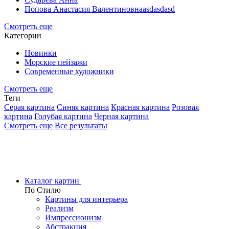
Попова Анастасия Валентиновнаasdasdasd
Смотреть еще
Категории
Новинки
Морские пейзажи
Современные художники
Смотреть еще
Теги
Серая картина
Синяя картина
Красная картина
Розовая
картина
Голубая картина
Черная картина
Смотреть еще
Все результаты
Каталог картин
По Стилю
Картины для интерьера
Реализм
Импрессионизм
Абстракция