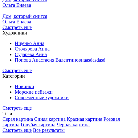
Ольга Енаева
Дом, который снится
Ольга Енаева
Смотреть еще
Художники
Ищенко Анна
Столярова Анна
Сударева Анна
Попова Анастасия Валентиновнаasdasdasd
Смотреть еще
Категории
Новинки
Морские пейзажи
Современные художники
Смотреть еще
Теги
Серая картина
Синяя картина
Красная картина
Розовая
картина
Голубая картина
Черная картина
Смотреть еще
Все результаты