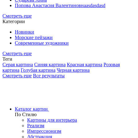
Попова Анастасия Валентиновнаasdasdasd
Смотреть еще
Категории
Новинки
Морские пейзажи
Современные художники
Смотреть еще
Теги
Серая картина
Синяя картина
Красная картина
Розовая
картина
Голубая картина
Черная картина
Смотреть еще
Все результаты
Каталог картин
По Стилю
Картины для интерьера
Реализм
Импрессионизм
Абстракция