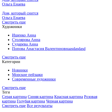
Ольга Енаева
Дом, который снится
Ольга Енаева
Смотреть еще
Художники
Ищенко Анна
Столярова Анна
Сударева Анна
Попова Анастасия Валентиновнаasdasdasd
Смотреть еще
Категории
Новинки
Морские пейзажи
Современные художники
Смотреть еще
Теги
Серая картина
Синяя картина
Красная картина
Розовая
картина
Голубая картина
Черная картина
Смотреть еще
Все результаты