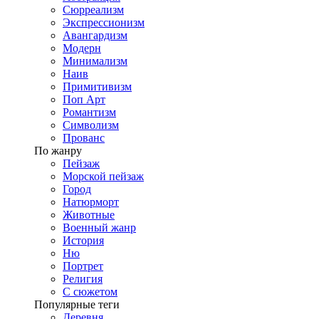
Сюрреализм
Экспрессионизм
Авангардизм
Модерн
Минимализм
Наив
Примитивизм
Поп Арт
Романтизм
Символизм
Прованс
По жанру
Пейзаж
Морской пейзаж
Город
Натюрморт
Животные
Военный жанр
История
Ню
Портрет
Религия
С сюжетом
Популярные теги
Деревня