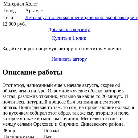
Материал
Холст
Город
Арзамас
Теги
Лето
август
поле
рожь
пшеница
небо
облако
облака
цвет
12 000 руб.
Добавить в корзину
Купить в 1 клик
Задайте вопрос напрямую автору, он ответит вам лично.
Написать автору
Описание работы
Этот этюд, написанный еще в начале августа, скорее об
образе, чем о натуре. Огромное кучевое облако, которое я
застал, разложив этюдник, уплыло за какие-то 20 минут.. И
почти весь натурный процесс был вспоминанием этого
образа. Подглядывая то там, то сям, на пробегающие облака, я
по кусочкам собирал этот образ, так же ему вторило и поле,
которое я также во многом сочинил. Местечко это где-то
между селами Ореховец и Онучино, Дивеевского района.
Жанр
Пейзаж
Наличие рамы
Нет