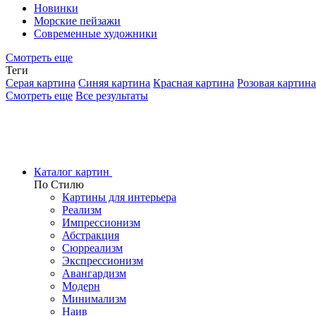
Новинки
Морские пейзажи
Современные художники
Смотреть еще
Теги
Серая картина
Синяя картина
Красная картина
Розовая картина
Смотреть еще
Все результаты
Каталог картин
По Стилю
Картины для интерьера
Реализм
Импрессионизм
Абстракция
Сюрреализм
Экспрессионизм
Авангардизм
Модерн
Минимализм
Наив