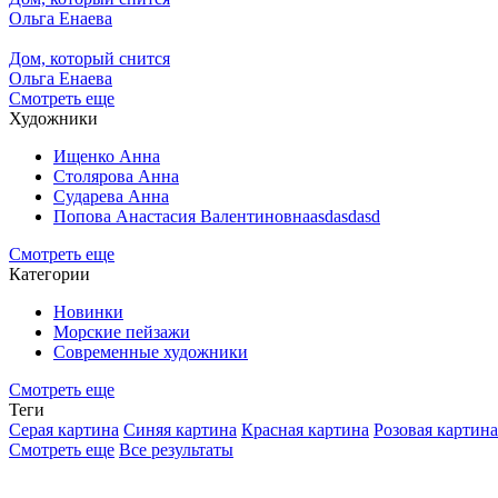
Ольга Енаева
Дом, который снится
Ольга Енаева
Смотреть еще
Художники
Ищенко Анна
Столярова Анна
Сударева Анна
Попова Анастасия Валентиновнаasdasdasd
Смотреть еще
Категории
Новинки
Морские пейзажи
Современные художники
Смотреть еще
Теги
Серая картина
Синяя картина
Красная картина
Розовая картина
Смотреть еще
Все результаты