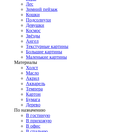
Лес
Зимний пейзаж
Кошки
Подсолнухи
Девушки
Космос
Звёзды
Ангел
Текстурные картины
Большие картины
Маленькие картины
Материалы
Холст
Масло
Акрил
Акварель
Темпера
Картон
Бумага
Дерево
По назначению
В гостиную
В прихожую
В офис
В спальню