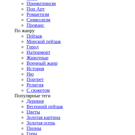
Примитивизм
Поп Арт
Романтизм
Символизм
Прованс
По жанру
Пейзаж
Морской пейзаж
Город
Натюрморт
Животные
Военный жанр
История
Ню
Портрет
Религия
С сюжетом
Популярные теги
Деревня
Весенний пейзаж
Цветы
Золотая картина
Золотая осень
Пионы
Горы