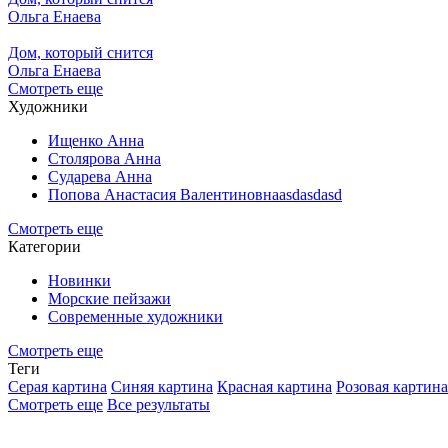
Ольга Енаева
Дом, который снится
Ольга Енаева
Смотреть еще
Художники
Ищенко Анна
Столярова Анна
Сударева Анна
Попова Анастасия Валентиновнаasdasdasd
Смотреть еще
Категории
Новинки
Морские пейзажи
Современные художники
Смотреть еще
Теги
Серая картина
Синяя картина
Красная картина
Розовая картина
Смотреть еще
Все результаты