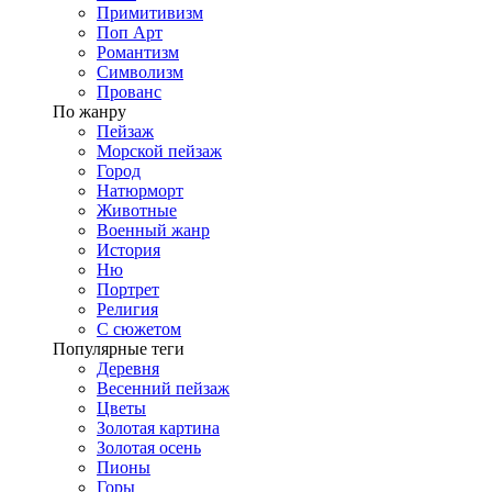
Примитивизм
Поп Арт
Романтизм
Символизм
Прованс
По жанру
Пейзаж
Морской пейзаж
Город
Натюрморт
Животные
Военный жанр
История
Ню
Портрет
Религия
С сюжетом
Популярные теги
Деревня
Весенний пейзаж
Цветы
Золотая картина
Золотая осень
Пионы
Горы