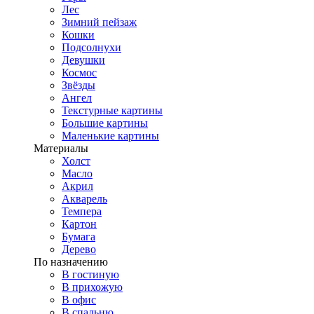
Лес
Зимний пейзаж
Кошки
Подсолнухи
Девушки
Космос
Звёзды
Ангел
Текстурные картины
Большие картины
Маленькие картины
Материалы
Холст
Масло
Акрил
Акварель
Темпера
Картон
Бумага
Дерево
По назначению
В гостиную
В прихожую
В офис
В спальню