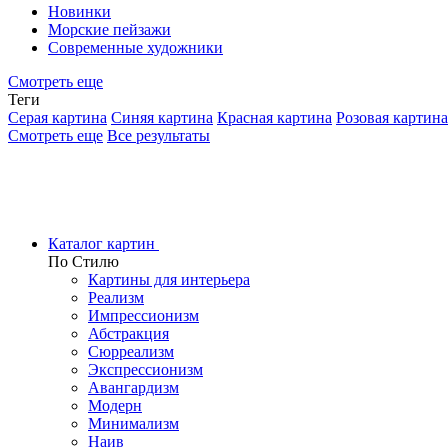
Новинки
Морские пейзажи
Современные художники
Смотреть еще
Теги
Серая картина
Синяя картина
Красная картина
Розовая картина
Смотреть еще
Все результаты
Каталог картин
По Стилю
Картины для интерьера
Реализм
Импрессионизм
Абстракция
Сюрреализм
Экспрессионизм
Авангардизм
Модерн
Минимализм
Наив