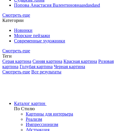
Попова Анастасия Валентиновнаasdasdasd
Смотреть еще
Категории
Новинки
Морские пейзажи
Современные художники
Смотреть еще
Теги
Серая картина
Синяя картина
Красная картина
Розовая
картина
Голубая картина
Черная картина
Смотреть еще
Все результаты
Каталог картин
По Стилю
Картины для интерьера
Реализм
Импрессионизм
Абстракция