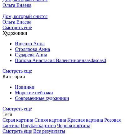
Ольга Енаева
Дом, который снится
Ольга Енаева
Смотреть еще
Художники
Ищенко Анна
Столярова Анна
Сударева Анна
Попова Анастасия Валентиновнаasdasdasd
Смотреть еще
Категории
Новинки
Морские пейзажи
Современные художники
Смотреть еще
Теги
Серая картина
Синяя картина
Красная картина
Розовая
картина
Голубая картина
Черная картина
Смотреть еще
Все результаты