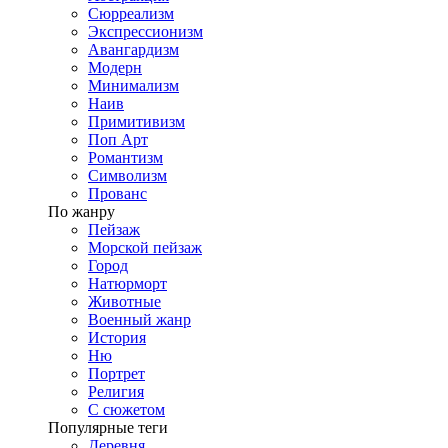
Сюрреализм
Экспрессионизм
Авангардизм
Модерн
Минимализм
Наив
Примитивизм
Поп Арт
Романтизм
Символизм
Прованс
По жанру
Пейзаж
Морской пейзаж
Город
Натюрморт
Животные
Военный жанр
История
Ню
Портрет
Религия
С сюжетом
Популярные теги
Деревня