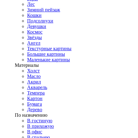
Лес
Зимний пейзаж
Кошки
Подсолнухи
Девушки
Космос
Звёзды
Ангел
Текстурные картины
Большие картины
Маленькие картины
Материалы
Холст
Масло
Акрил
Акварель
Темпера
Картон
Бумага
Дерево
По назначению
В гостиную
В прихожую
В офис
В спальню