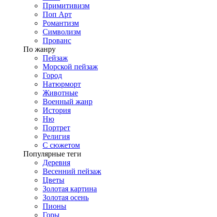
Примитивизм
Поп Арт
Романтизм
Символизм
Прованс
По жанру
Пейзаж
Морской пейзаж
Город
Натюрморт
Животные
Военный жанр
История
Ню
Портрет
Религия
С сюжетом
Популярные теги
Деревня
Весенний пейзаж
Цветы
Золотая картина
Золотая осень
Пионы
Горы