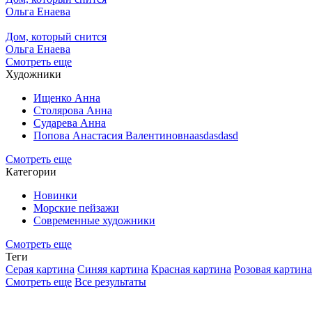
Ольга Енаева
Дом, который снится
Ольга Енаева
Смотреть еще
Художники
Ищенко Анна
Столярова Анна
Сударева Анна
Попова Анастасия Валентиновнаasdasdasd
Смотреть еще
Категории
Новинки
Морские пейзажи
Современные художники
Смотреть еще
Теги
Серая картина
Синяя картина
Красная картина
Розовая картина
Смотреть еще
Все результаты