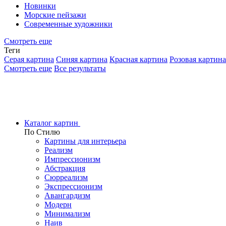
Новинки
Морские пейзажи
Современные художники
Смотреть еще
Теги
Серая картина
Синяя картина
Красная картина
Розовая картина
Смотреть еще
Все результаты
Каталог картин
По Стилю
Картины для интерьера
Реализм
Импрессионизм
Абстракция
Сюрреализм
Экспрессионизм
Авангардизм
Модерн
Минимализм
Наив