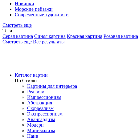
Новинки
Морские пейзажи
Современные художники
Смотреть еще
Теги
Серая картина
Синяя картина
Красная картина
Розовая картина
Смотреть еще
Все результаты
Каталог картин
По Стилю
Картины для интерьера
Реализм
Импрессионизм
Абстракция
Сюрреализм
Экспрессионизм
Авангардизм
Модерн
Минимализм
Наив