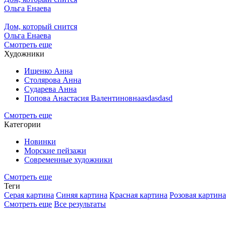
Ольга Енаева
Дом, который снится
Ольга Енаева
Смотреть еще
Художники
Ищенко Анна
Столярова Анна
Сударева Анна
Попова Анастасия Валентиновнаasdasdasd
Смотреть еще
Категории
Новинки
Морские пейзажи
Современные художники
Смотреть еще
Теги
Серая картина
Синяя картина
Красная картина
Розовая картина
Смотреть еще
Все результаты