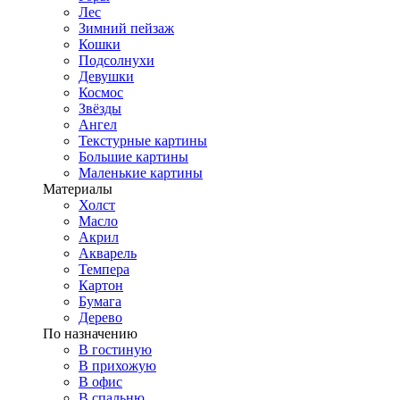
Лес
Зимний пейзаж
Кошки
Подсолнухи
Девушки
Космос
Звёзды
Ангел
Текстурные картины
Большие картины
Маленькие картины
Материалы
Холст
Масло
Акрил
Акварель
Темпера
Картон
Бумага
Дерево
По назначению
В гостиную
В прихожую
В офис
В спальню