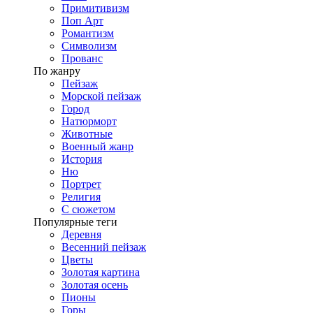
Примитивизм
Поп Арт
Романтизм
Символизм
Прованс
По жанру
Пейзаж
Морской пейзаж
Город
Натюрморт
Животные
Военный жанр
История
Ню
Портрет
Религия
С сюжетом
Популярные теги
Деревня
Весенний пейзаж
Цветы
Золотая картина
Золотая осень
Пионы
Горы