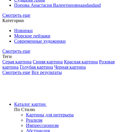
Попова Анастасия Валентиновнаasdasdasd
Смотреть еще
Категории
Новинки
Морские пейзажи
Современные художники
Смотреть еще
Теги
Серая картина
Синяя картина
Красная картина
Розовая
картина
Голубая картина
Черная картина
Смотреть еще
Все результаты
Каталог картин
По Стилю
Картины для интерьера
Реализм
Импрессионизм
Абстракция