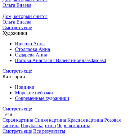
Ольга Енаева
Дом, который снится
Ольга Енаева
Смотреть еще
Художники
Ищенко Анна
Столярова Анна
Сударева Анна
Попова Анастасия Валентиновнаasdasdasd
Смотреть еще
Категории
Новинки
Морские пейзажи
Современные художники
Смотреть еще
Теги
Серая картина
Синяя картина
Красная картина
Розовая
картина
Голубая картина
Черная картина
Смотреть еще
Все результаты