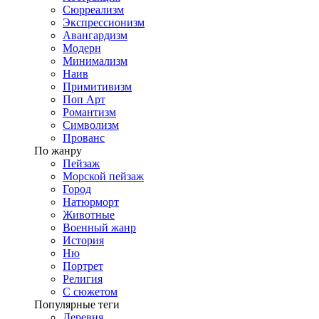
Сюрреализм
Экспрессионизм
Авангардизм
Модерн
Минимализм
Наив
Примитивизм
Поп Арт
Романтизм
Символизм
Прованс
По жанру
Пейзаж
Морской пейзаж
Город
Натюрморт
Животные
Военный жанр
История
Ню
Портрет
Религия
С сюжетом
Популярные теги
Деревня