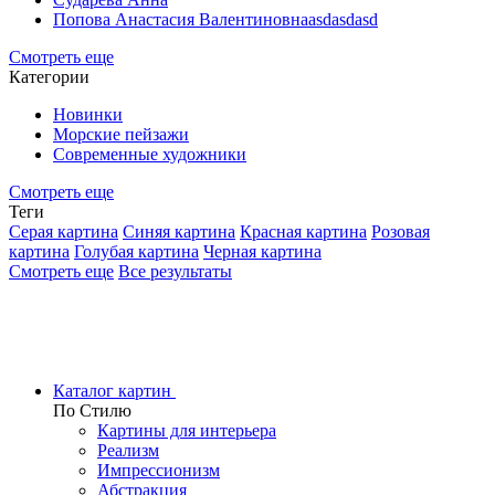
Попова Анастасия Валентиновнаasdasdasd
Смотреть еще
Категории
Новинки
Морские пейзажи
Современные художники
Смотреть еще
Теги
Серая картина
Синяя картина
Красная картина
Розовая
картина
Голубая картина
Черная картина
Смотреть еще
Все результаты
Каталог картин
По Стилю
Картины для интерьера
Реализм
Импрессионизм
Абстракция