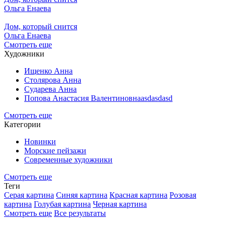
Ольга Енаева
Дом, который снится
Ольга Енаева
Смотреть еще
Художники
Ищенко Анна
Столярова Анна
Сударева Анна
Попова Анастасия Валентиновнаasdasdasd
Смотреть еще
Категории
Новинки
Морские пейзажи
Современные художники
Смотреть еще
Теги
Серая картина
Синяя картина
Красная картина
Розовая
картина
Голубая картина
Черная картина
Смотреть еще
Все результаты