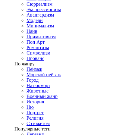
Сюрреализм
Экспрессионизм
Авангардизм
Модерн
Минимализм
Наив
Примитивизм
Поп Арт
Романтизм
Символизм
Прованс
По жанру
Пейзаж
Морской пейзаж
Город
Натюрморт
Животные
Военный жанр
История
Ню
Портрет
Религия
С сюжетом
Популярные теги
Деревня