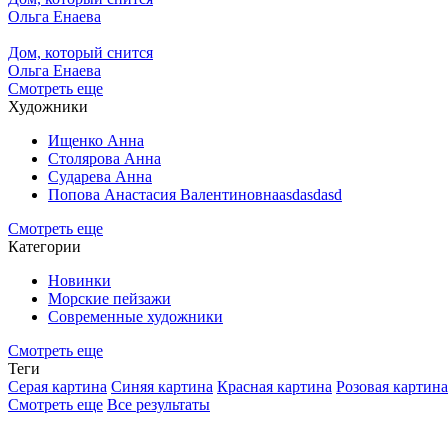
Ольга Енаева
Дом, который снится
Ольга Енаева
Смотреть еще
Художники
Ищенко Анна
Столярова Анна
Сударева Анна
Попова Анастасия Валентиновнаasdasdasd
Смотреть еще
Категории
Новинки
Морские пейзажи
Современные художники
Смотреть еще
Теги
Серая картина
Синяя картина
Красная картина
Розовая картина
Смотреть еще
Все результаты