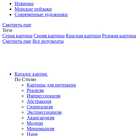
Новинки
Морские пейзажи
Современные художники
Смотреть еще
Теги
Серая картина
Синяя картина
Красная картина
Розовая картина
Смотреть еще
Все результаты
Каталог картин
По Стилю
Картины для интерьера
Реализм
Импрессионизм
Абстракция
Сюрреализм
Экспрессионизм
Авангардизм
Модерн
Минимализм
Наив