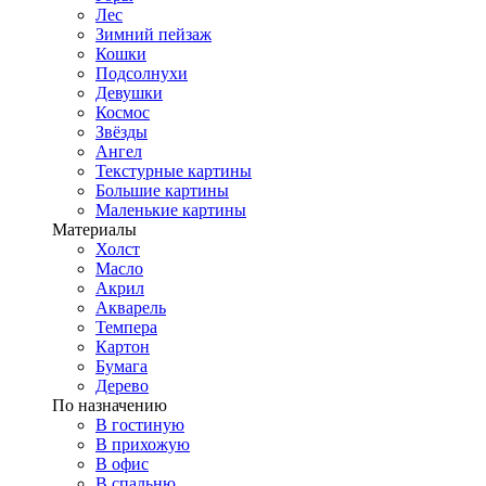
Лес
Зимний пейзаж
Кошки
Подсолнухи
Девушки
Космос
Звёзды
Ангел
Текстурные картины
Большие картины
Маленькие картины
Материалы
Холст
Масло
Акрил
Акварель
Темпера
Картон
Бумага
Дерево
По назначению
В гостиную
В прихожую
В офис
В спальню