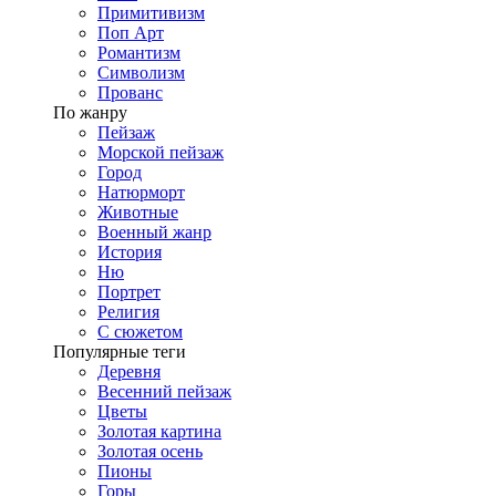
Примитивизм
Поп Арт
Романтизм
Символизм
Прованс
По жанру
Пейзаж
Морской пейзаж
Город
Натюрморт
Животные
Военный жанр
История
Ню
Портрет
Религия
С сюжетом
Популярные теги
Деревня
Весенний пейзаж
Цветы
Золотая картина
Золотая осень
Пионы
Горы