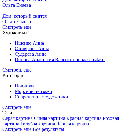
Ольга Енаева
Дом, который снится
Ольга Енаева
Смотреть еще
Художники
Ищенко Анна
Столярова Анна
Сударева Анна
Попова Анастасия Валентиновнаasdasdasd
Смотреть еще
Категории
Новинки
Морские пейзажи
Современные художники
Смотреть еще
Теги
Серая картина
Синяя картина
Красная картина
Розовая
картина
Голубая картина
Черная картина
Смотреть еще
Все результаты