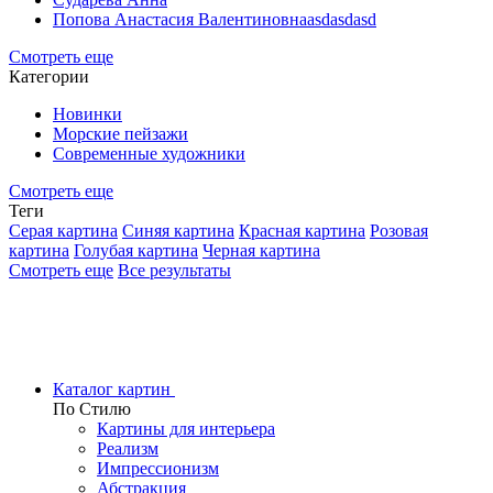
Попова Анастасия Валентиновнаasdasdasd
Смотреть еще
Категории
Новинки
Морские пейзажи
Современные художники
Смотреть еще
Теги
Серая картина
Синяя картина
Красная картина
Розовая
картина
Голубая картина
Черная картина
Смотреть еще
Все результаты
Каталог картин
По Стилю
Картины для интерьера
Реализм
Импрессионизм
Абстракция