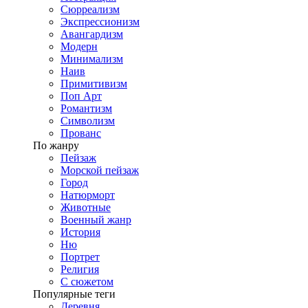
Сюрреализм
Экспрессионизм
Авангардизм
Модерн
Минимализм
Наив
Примитивизм
Поп Арт
Романтизм
Символизм
Прованс
По жанру
Пейзаж
Морской пейзаж
Город
Натюрморт
Животные
Военный жанр
История
Ню
Портрет
Религия
С сюжетом
Популярные теги
Деревня