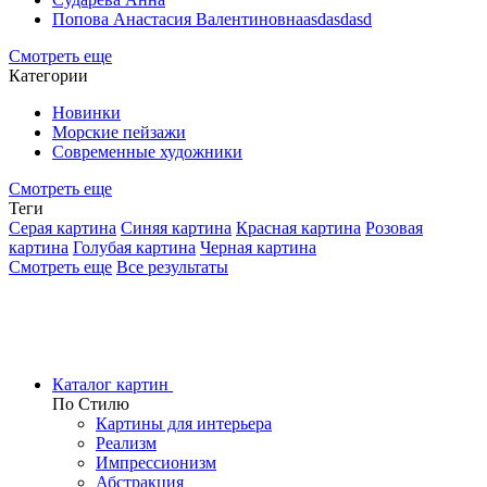
Попова Анастасия Валентиновнаasdasdasd
Смотреть еще
Категории
Новинки
Морские пейзажи
Современные художники
Смотреть еще
Теги
Серая картина
Синяя картина
Красная картина
Розовая
картина
Голубая картина
Черная картина
Смотреть еще
Все результаты
Каталог картин
По Стилю
Картины для интерьера
Реализм
Импрессионизм
Абстракция