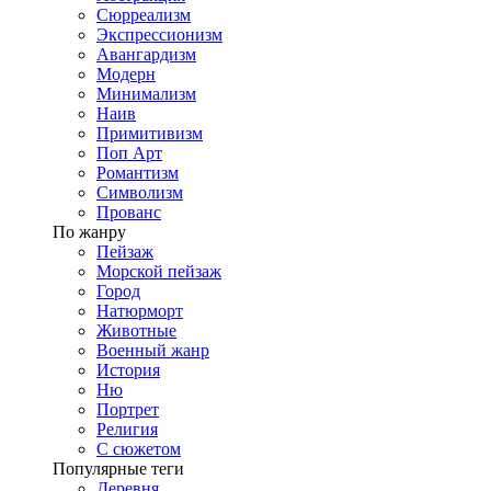
Сюрреализм
Экспрессионизм
Авангардизм
Модерн
Минимализм
Наив
Примитивизм
Поп Арт
Романтизм
Символизм
Прованс
По жанру
Пейзаж
Морской пейзаж
Город
Натюрморт
Животные
Военный жанр
История
Ню
Портрет
Религия
С сюжетом
Популярные теги
Деревня