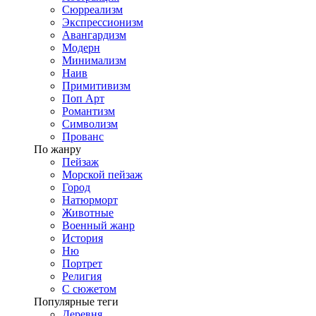
Сюрреализм
Экспрессионизм
Авангардизм
Модерн
Минимализм
Наив
Примитивизм
Поп Арт
Романтизм
Символизм
Прованс
По жанру
Пейзаж
Морской пейзаж
Город
Натюрморт
Животные
Военный жанр
История
Ню
Портрет
Религия
С сюжетом
Популярные теги
Деревня