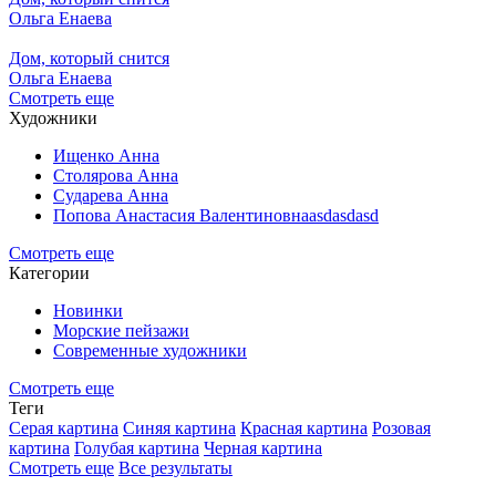
Ольга Енаева
Дом, который снится
Ольга Енаева
Смотреть еще
Художники
Ищенко Анна
Столярова Анна
Сударева Анна
Попова Анастасия Валентиновнаasdasdasd
Смотреть еще
Категории
Новинки
Морские пейзажи
Современные художники
Смотреть еще
Теги
Серая картина
Синяя картина
Красная картина
Розовая
картина
Голубая картина
Черная картина
Смотреть еще
Все результаты