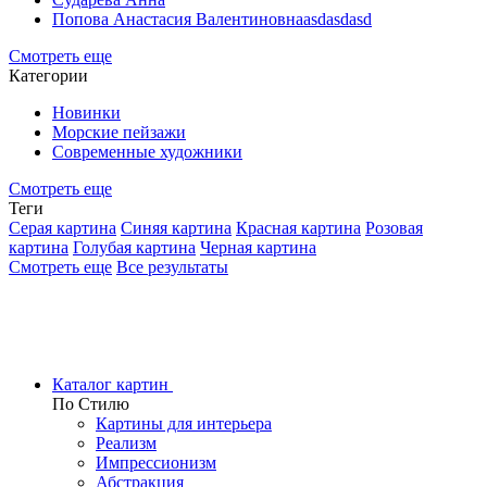
Попова Анастасия Валентиновнаasdasdasd
Смотреть еще
Категории
Новинки
Морские пейзажи
Современные художники
Смотреть еще
Теги
Серая картина
Синяя картина
Красная картина
Розовая
картина
Голубая картина
Черная картина
Смотреть еще
Все результаты
Каталог картин
По Стилю
Картины для интерьера
Реализм
Импрессионизм
Абстракция