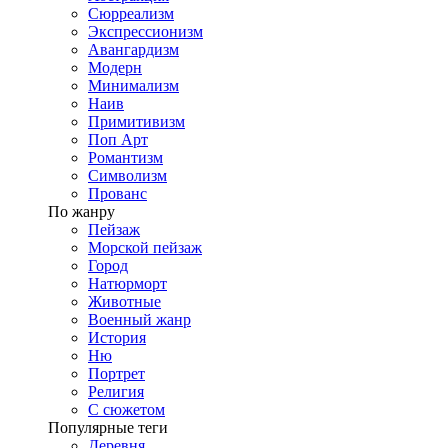
Сюрреализм
Экспрессионизм
Авангардизм
Модерн
Минимализм
Наив
Примитивизм
Поп Арт
Романтизм
Символизм
Прованс
По жанру
Пейзаж
Морской пейзаж
Город
Натюрморт
Животные
Военный жанр
История
Ню
Портрет
Религия
С сюжетом
Популярные теги
Деревня