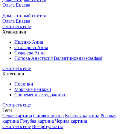
Ольга Енаева
Дом, который снится
Ольга Енаева
Смотреть еще
Художники
Ищенко Анна
Столярова Анна
Сударева Анна
Попова Анастасия Валентиновнаasdasdasd
Смотреть еще
Категории
Новинки
Морские пейзажи
Современные художники
Смотреть еще
Теги
Серая картина
Синяя картина
Красная картина
Розовая
картина
Голубая картина
Черная картина
Смотреть еще
Все результаты