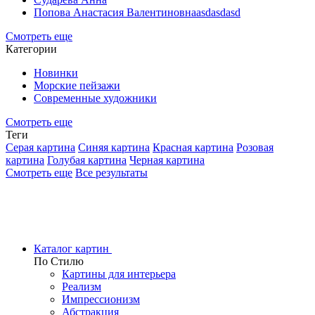
Попова Анастасия Валентиновнаasdasdasd
Смотреть еще
Категории
Новинки
Морские пейзажи
Современные художники
Смотреть еще
Теги
Серая картина
Синяя картина
Красная картина
Розовая
картина
Голубая картина
Черная картина
Смотреть еще
Все результаты
Каталог картин
По Стилю
Картины для интерьера
Реализм
Импрессионизм
Абстракция