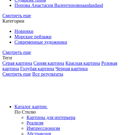
Попова Анастасия Валентиновнаasdasdasd
Смотреть еще
Категории
Новинки
Морские пейзажи
Современные художники
Смотреть еще
Теги
Серая картина
Синяя картина
Красная картина
Розовая
картина
Голубая картина
Черная картина
Смотреть еще
Все результаты
Каталог картин
По Стилю
Картины для интерьера
Реализм
Импрессионизм
Абстракция