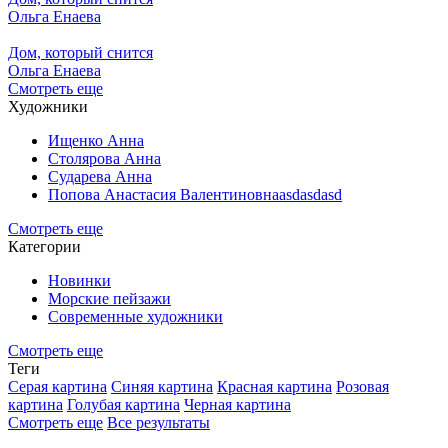
Ольга Енаева
Дом, который снится
Ольга Енаева
Смотреть еще
Художники
Ищенко Анна
Столярова Анна
Сударева Анна
Попова Анастасия Валентиновнаasdasdasd
Смотреть еще
Категории
Новинки
Морские пейзажи
Современные художники
Смотреть еще
Теги
Серая картина
Синяя картина
Красная картина
Розовая
картина
Голубая картина
Черная картина
Смотреть еще
Все результаты