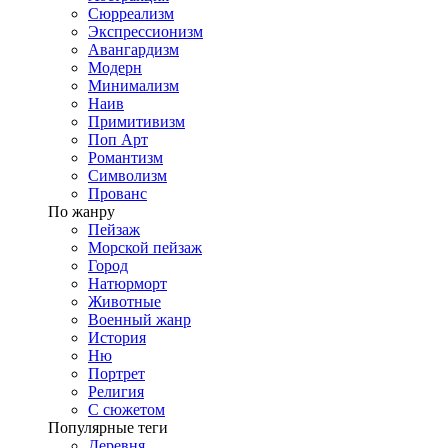
Сюрреализм
Экспрессионизм
Авангардизм
Модерн
Минимализм
Наив
Примитивизм
Поп Арт
Романтизм
Символизм
Прованс
По жанру
Пейзаж
Морской пейзаж
Город
Натюрморт
Животные
Военный жанр
История
Ню
Портрет
Религия
С сюжетом
Популярные теги
Деревня