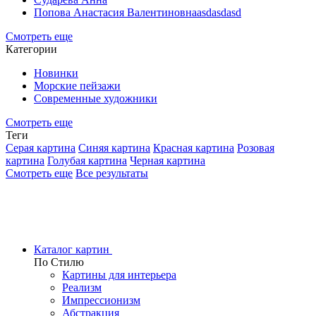
Попова Анастасия Валентиновнаasdasdasd
Смотреть еще
Категории
Новинки
Морские пейзажи
Современные художники
Смотреть еще
Теги
Серая картина
Синяя картина
Красная картина
Розовая
картина
Голубая картина
Черная картина
Смотреть еще
Все результаты
Каталог картин
По Стилю
Картины для интерьера
Реализм
Импрессионизм
Абстракция