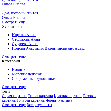
Ольга Енаева
Дом, который снится
Ольга Енаева
Смотреть еще
Художники
Ищенко Анна
Столярова Анна
Сударева Анна
Попова Анастасия Валентиновнаasdasdasd
Смотреть еще
Категории
Новинки
Морские пейзажи
Современные художники
Смотреть еще
Теги
Серая картина
Синяя картина
Красная картина
Розовая
картина
Голубая картина
Черная картина
Смотреть еще
Все результаты