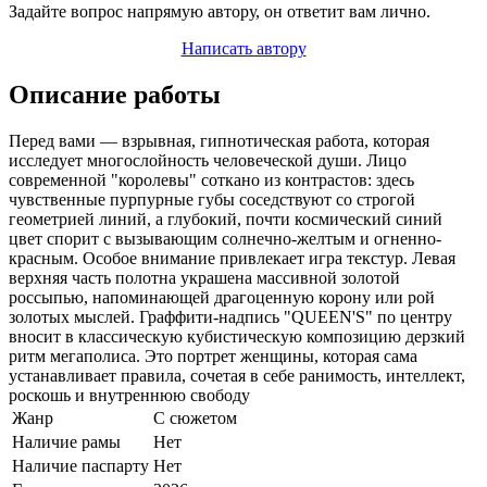
Задайте вопрос напрямую автору, он ответит вам лично.
Написать автору
Описание работы
Перед вами — взрывная, гипнотическая работа, которая
исследует многослойность человеческой души. Лицо
современной "королевы" соткано из контрастов: здесь
чувственные пурпурные губы соседствуют со строгой
геометрией линий, а глубокий, почти космический синий
цвет спорит с вызывающим солнечно-желтым и огненно-
красным. Особое внимание привлекает игра текстур. Левая
верхняя часть полотна украшена массивной золотой
россыпью, напоминающей драгоценную корону или рой
золотых мыслей. Граффити-надпись "QUEEN'S" по центру
вносит в классическую кубистическую композицию дерзкий
ритм мегаполиса. Это портрет женщины, которая сама
устанавливает правила, сочетая в себе ранимость, интеллект,
роскошь и внутреннюю свободу
Жанр
С сюжетом
Наличие рамы
Нет
Наличие паспарту
Нет