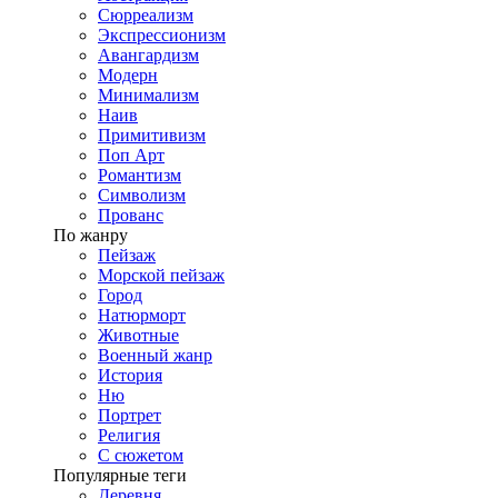
Сюрреализм
Экспрессионизм
Авангардизм
Модерн
Минимализм
Наив
Примитивизм
Поп Арт
Романтизм
Символизм
Прованс
По жанру
Пейзаж
Морской пейзаж
Город
Натюрморт
Животные
Военный жанр
История
Ню
Портрет
Религия
С сюжетом
Популярные теги
Деревня