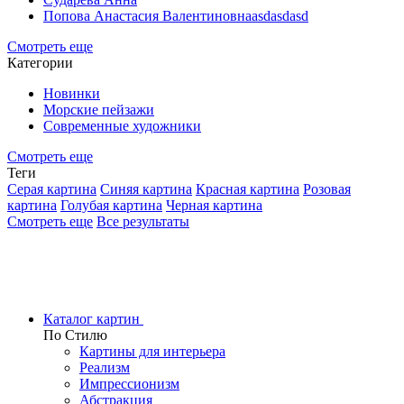
Попова Анастасия Валентиновнаasdasdasd
Смотреть еще
Категории
Новинки
Морские пейзажи
Современные художники
Смотреть еще
Теги
Серая картина
Синяя картина
Красная картина
Розовая
картина
Голубая картина
Черная картина
Смотреть еще
Все результаты
Каталог картин
По Стилю
Картины для интерьера
Реализм
Импрессионизм
Абстракция