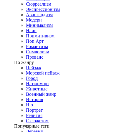
Сюрреализм
Экспрессионизм
Авангардизм
Модерн
Минимализм
Наив
Примитивизм
Поп Арт
Романтизм
Символизм
Прованс
По жанру
Пейзаж
Морской пейзаж
Город
Натюрморт
Животные
Военный жанр
История
Ню
Портрет
Религия
С сюжетом
Популярные теги
Деревня