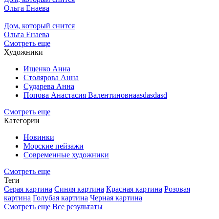
Ольга Енаева
Дом, который снится
Ольга Енаева
Смотреть еще
Художники
Ищенко Анна
Столярова Анна
Сударева Анна
Попова Анастасия Валентиновнаasdasdasd
Смотреть еще
Категории
Новинки
Морские пейзажи
Современные художники
Смотреть еще
Теги
Серая картина
Синяя картина
Красная картина
Розовая
картина
Голубая картина
Черная картина
Смотреть еще
Все результаты