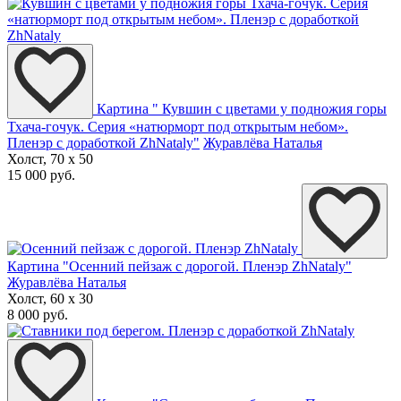
Картина " Кувшин с цветами у подножия горы
Тхача-гочук. Серия «натюрморт под открытым небом».
Пленэр с доработкой ZhNataly"
Журавлёва Наталья
Холст, 70 x 50
15 000 руб.
Картина "Осенний пейзаж с дорогой. Пленэр ZhNataly"
Журавлёва Наталья
Холст, 60 x 30
8 000 руб.