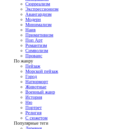
Сюрреализм
Экспрессионизм
Авангардизм
Модерн
Минимализм
Наив
Примитивизм
Поп Арт
Романтизм
Символизм
Прованс
По жанру
Пейзаж
Морской пейзаж
Город
Натюрморт
Животные
Военный жанр
История
Ню
Портрет
Религия
С сюжетом
Популярные теги
Деревня