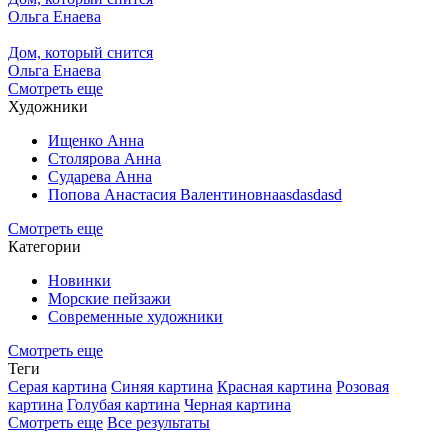
Ольга Енаева
Дом, который снится
Ольга Енаева
Смотреть еще
Художники
Ищенко Анна
Столярова Анна
Сударева Анна
Попова Анастасия Валентиновнаasdasdasd
Смотреть еще
Категории
Новинки
Морские пейзажи
Современные художники
Смотреть еще
Теги
Серая картина
Синяя картина
Красная картина
Розовая
картина
Голубая картина
Черная картина
Смотреть еще
Все результаты