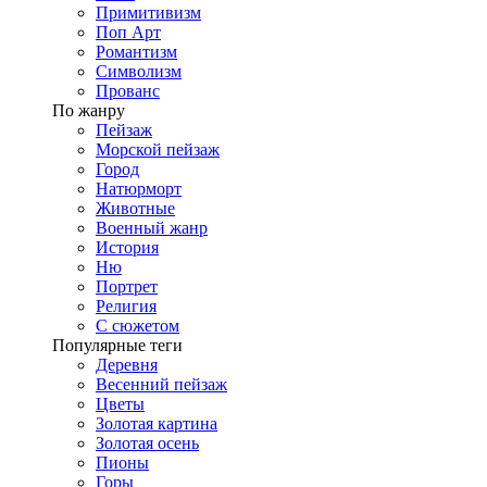
Примитивизм
Поп Арт
Романтизм
Символизм
Прованс
По жанру
Пейзаж
Морской пейзаж
Город
Натюрморт
Животные
Военный жанр
История
Ню
Портрет
Религия
С сюжетом
Популярные теги
Деревня
Весенний пейзаж
Цветы
Золотая картина
Золотая осень
Пионы
Горы