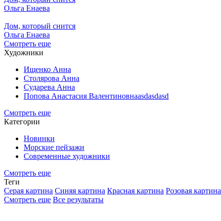
Ольга Енаева
Дом, который снится
Ольга Енаева
Смотреть еще
Художники
Ищенко Анна
Столярова Анна
Сударева Анна
Попова Анастасия Валентиновнаasdasdasd
Смотреть еще
Категории
Новинки
Морские пейзажи
Современные художники
Смотреть еще
Теги
Серая картина
Синяя картина
Красная картина
Розовая картина
Смотреть еще
Все результаты