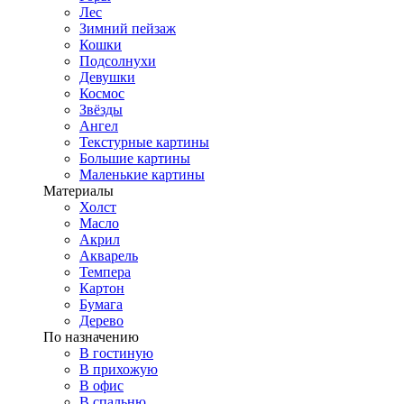
Лес
Зимний пейзаж
Кошки
Подсолнухи
Девушки
Космос
Звёзды
Ангел
Текстурные картины
Большие картины
Маленькие картины
Материалы
Холст
Масло
Акрил
Акварель
Темпера
Картон
Бумага
Дерево
По назначению
В гостиную
В прихожую
В офис
В спальню