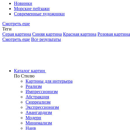
Новинки
Морские пейзажи
Современные художники
Смотреть еще
Теги
Серая картина
Синяя картина
Красная картина
Розовая картина
Смотреть еще
Все результаты
Каталог картин
По Стилю
Картины для интерьера
Реализм
Импрессионизм
Абстракция
Сюрреализм
Экспрессионизм
Авангардизм
Модерн
Минимализм
Наив