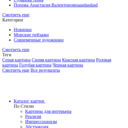
Попова Анастасия Валентиновнаasdasdasd
Смотреть еще
Категории
Новинки
Морские пейзажи
Современные художники
Смотреть еще
Теги
Серая картина
Синяя картина
Красная картина
Розовая
картина
Голубая картина
Черная картина
Смотреть еще
Все результаты
Каталог картин
По Стилю
Картины для интерьера
Реализм
Импрессионизм
Абстракция