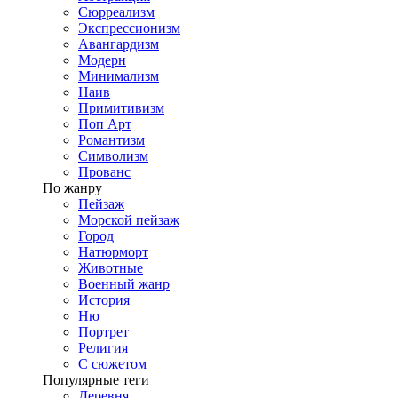
Сюрреализм
Экспрессионизм
Авангардизм
Модерн
Минимализм
Наив
Примитивизм
Поп Арт
Романтизм
Символизм
Прованс
По жанру
Пейзаж
Морской пейзаж
Город
Натюрморт
Животные
Военный жанр
История
Ню
Портрет
Религия
С сюжетом
Популярные теги
Деревня