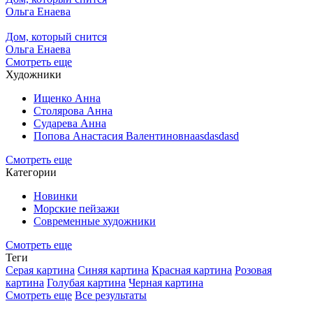
Ольга Енаева
Дом, который снится
Ольга Енаева
Смотреть еще
Художники
Ищенко Анна
Столярова Анна
Сударева Анна
Попова Анастасия Валентиновнаasdasdasd
Смотреть еще
Категории
Новинки
Морские пейзажи
Современные художники
Смотреть еще
Теги
Серая картина
Синяя картина
Красная картина
Розовая
картина
Голубая картина
Черная картина
Смотреть еще
Все результаты