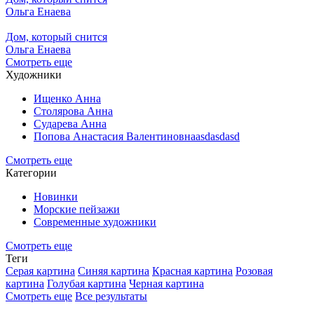
Ольга Енаева
Дом, который снится
Ольга Енаева
Смотреть еще
Художники
Ищенко Анна
Столярова Анна
Сударева Анна
Попова Анастасия Валентиновнаasdasdasd
Смотреть еще
Категории
Новинки
Морские пейзажи
Современные художники
Смотреть еще
Теги
Серая картина
Синяя картина
Красная картина
Розовая
картина
Голубая картина
Черная картина
Смотреть еще
Все результаты