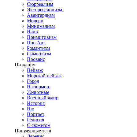
Сюрреализм
Экспрессионизм
Авангардизм
Модерн
Минимализм
Наив
Примитивизм
Поп Арт
Романтизм
Символизм
Прованс
По жанру
Пейзаж
Морской пейзаж
Город
Натюрморт
Животные
Военный жанр
История
Ню
Портрет
Религия
С сюжетом
Популярные теги
Деревня