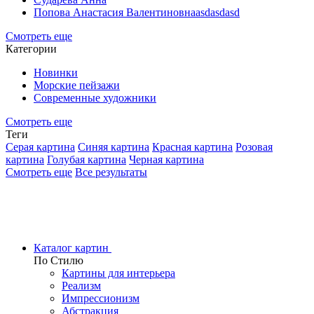
Попова Анастасия Валентиновнаasdasdasd
Смотреть еще
Категории
Новинки
Морские пейзажи
Современные художники
Смотреть еще
Теги
Серая картина
Синяя картина
Красная картина
Розовая
картина
Голубая картина
Черная картина
Смотреть еще
Все результаты
Каталог картин
По Стилю
Картины для интерьера
Реализм
Импрессионизм
Абстракция