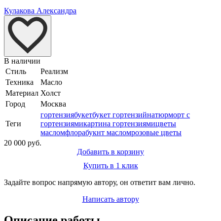
Кулакова Александра
В наличии
Стиль
Реализм
Техника
Масло
Материал
Холст
Город
Москва
гортензия
букет
букет гортензий
натюрморт с
Теги
гортензиями
картина гортензиями
цветы
маслом
флора
букнт маслом
розовые цветы
20 000 руб.
Добавить в корзину
Купить в 1 клик
Задайте вопрос напрямую автору, он ответит вам лично.
Написать автору
Описание работы