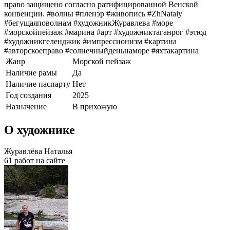
право защищено согласно ратифицированной Венской
конвенции. #волны #пленэр #живопись #ZhNataly
#бегущаяповолнам #художникЖуравлева #море
#морскойпейзаж #марина #арт #художниктаганрог #этюд
#художникгеленджик #импрессионизм #картина
#авторскоеправо #солнечныйденьнаморе #яхтакартина
Жанр
Морской пейзаж
Наличие рамы
Да
Наличие паспарту
Нет
Год создания
2025
Назначение
В прихожую
О художнике
Журавлёва Наталья
61 работ на сайте