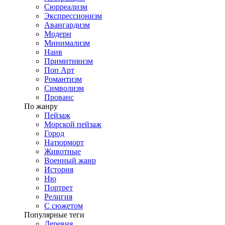
Сюрреализм
Экспрессионизм
Авангардизм
Модерн
Минимализм
Наив
Примитивизм
Поп Арт
Романтизм
Символизм
Прованс
По жанру
Пейзаж
Морской пейзаж
Город
Натюрморт
Животные
Военный жанр
История
Ню
Портрет
Религия
С сюжетом
Популярные теги
Деревня