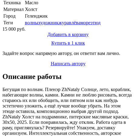
Техника
Масло
Материал
Холст
Город
Геленджик
Теги
волны
художникжуравлёва
море
этюд
15 000 руб.
Добавить в корзину
Купить в 1 клик
Задайте вопрос напрямую автору, он ответит вам лично.
Написать автору
Описание работы
Бегущая по волнам. Пленэр ZhNataly Солнце, лето, кораблик,
набегающие волны, камни. Камни не люблю рисовать, всегда
стараюсь их или обобщить, или пятном или как нибудь
эстетично уложить, а ещё лучше вообще убрать. На этом
этюде оставила, композиционно выбрав другой подход.
ZhNataly Холст на подрамнике, питерские масляные краски,
30х50, 2025. Если понравилась, жду отклик. Работа одета в
раму, приглянулась? Резервируйте! Упакуем, доставку
организуем. Интеллектуальная собственность, авторское