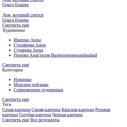
Ольга Енаева
Дом, который снится
Ольга Енаева
Смотреть еще
Художники
Ищенко Анна
Столярова Анна
Сударева Анна
Попова Анастасия Валентиновнаasdasdasd
Смотреть еще
Категории
Новинки
Морские пейзажи
Современные художники
Смотреть еще
Теги
Серая картина
Синяя картина
Красная картина
Розовая
картина
Голубая картина
Черная картина
Смотреть еще
Все результаты