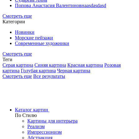
Попова Анастасия Валентиновнаasdasdasd
Смотреть еще
Категории
Новинки
Морские пейзажи
Современные художники
Смотреть еще
Теги
Серая картина
Синяя картина
Красная картина
Розовая
картина
Голубая картина
Черная картина
Смотреть еще
Все результаты
Каталог картин
По Стилю
Картины для интерьера
Реализм
Импрессионизм
Абстракция