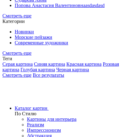
Попова Анастасия Валентиновнаasdasdasd
Смотреть еще
Категории
Новинки
Морские пейзажи
Современные художники
Смотреть еще
Теги
Серая картина
Синяя картина
Красная картина
Розовая
картина
Голубая картина
Черная картина
Смотреть еще
Все результаты
Каталог картин
По Стилю
Картины для интерьера
Реализм
Импрессионизм
Абстракция