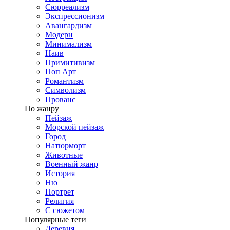
Сюрреализм
Экспрессионизм
Авангардизм
Модерн
Минимализм
Наив
Примитивизм
Поп Арт
Романтизм
Символизм
Прованс
По жанру
Пейзаж
Морской пейзаж
Город
Натюрморт
Животные
Военный жанр
История
Ню
Портрет
Религия
С сюжетом
Популярные теги
Деревня