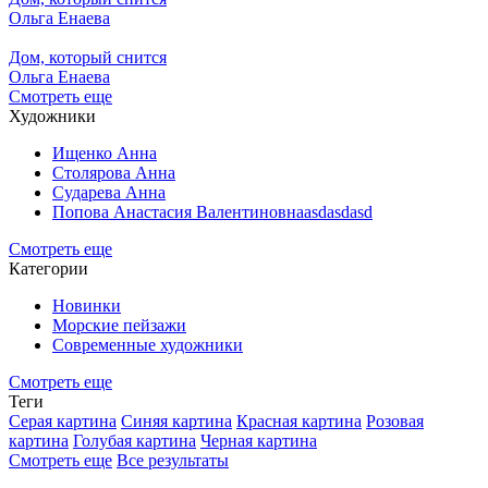
Ольга Енаева
Дом, который снится
Ольга Енаева
Смотреть еще
Художники
Ищенко Анна
Столярова Анна
Сударева Анна
Попова Анастасия Валентиновнаasdasdasd
Смотреть еще
Категории
Новинки
Морские пейзажи
Современные художники
Смотреть еще
Теги
Серая картина
Синяя картина
Красная картина
Розовая
картина
Голубая картина
Черная картина
Смотреть еще
Все результаты