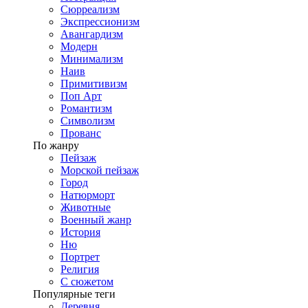
Сюрреализм
Экспрессионизм
Авангардизм
Модерн
Минимализм
Наив
Примитивизм
Поп Арт
Романтизм
Символизм
Прованс
По жанру
Пейзаж
Морской пейзаж
Город
Натюрморт
Животные
Военный жанр
История
Ню
Портрет
Религия
С сюжетом
Популярные теги
Деревня