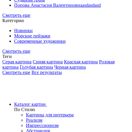
Попова Анастасия Валентиновнаasdasdasd
Смотреть еще
Категории
Новинки
Морские пейзажи
Современные художники
Смотреть еще
Теги
Серая картина
Синяя картина
Красная картина
Розовая
картина
Голубая картина
Черная картина
Смотреть еще
Все результаты
Каталог картин
По Стилю
Картины для интерьера
Реализм
Импрессионизм
Абстракция