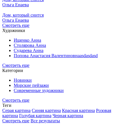
Ольга Енаева
Дом, который снится
Ольга Енаева
Смотреть еще
Художники
Ищенко Анна
Столярова Анна
Сударева Анна
Попова Анастасия Валентиновнаasdasdasd
Смотреть еще
Категории
Новинки
Морские пейзажи
Современные художники
Смотреть еще
Теги
Серая картина
Синяя картина
Красная картина
Розовая
картина
Голубая картина
Черная картина
Смотреть еще
Все результаты