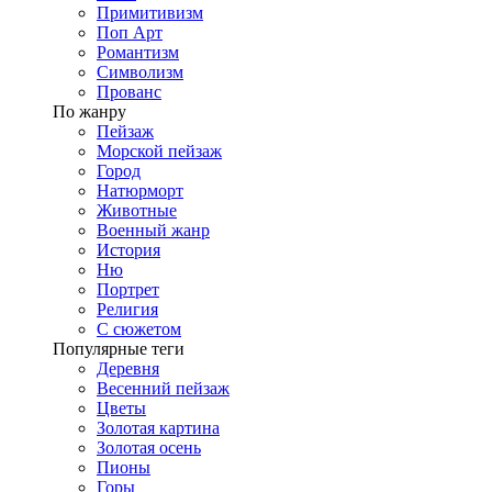
Примитивизм
Поп Арт
Романтизм
Символизм
Прованс
По жанру
Пейзаж
Морской пейзаж
Город
Натюрморт
Животные
Военный жанр
История
Ню
Портрет
Религия
С сюжетом
Популярные теги
Деревня
Весенний пейзаж
Цветы
Золотая картина
Золотая осень
Пионы
Горы