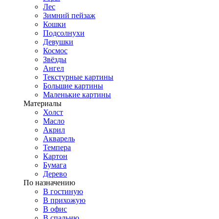
Лес
Зимний пейзаж
Кошки
Подсолнухи
Девушки
Космос
Звёзды
Ангел
Текстурные картины
Большие картины
Маленькие картины
Материалы
Холст
Масло
Акрил
Акварель
Темпера
Картон
Бумага
Дерево
По назначению
В гостиную
В прихожую
В офис
В спальню