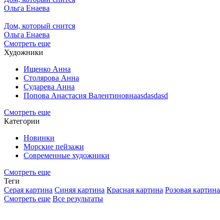
Ольга Енаева
Дом, который снится
Ольга Енаева
Смотреть еще
Художники
Ищенко Анна
Столярова Анна
Сударева Анна
Попова Анастасия Валентиновнаasdasdasd
Смотреть еще
Категории
Новинки
Морские пейзажи
Современные художники
Смотреть еще
Теги
Серая картина
Синяя картина
Красная картина
Розовая картина
Смотреть еще
Все результаты