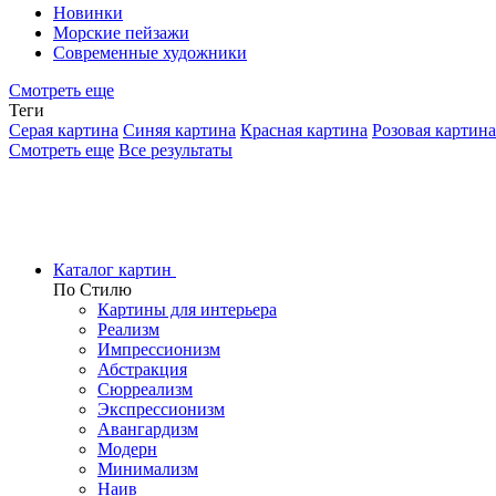
Новинки
Морские пейзажи
Современные художники
Смотреть еще
Теги
Серая картина
Синяя картина
Красная картина
Розовая картина
Смотреть еще
Все результаты
Каталог картин
По Стилю
Картины для интерьера
Реализм
Импрессионизм
Абстракция
Сюрреализм
Экспрессионизм
Авангардизм
Модерн
Минимализм
Наив