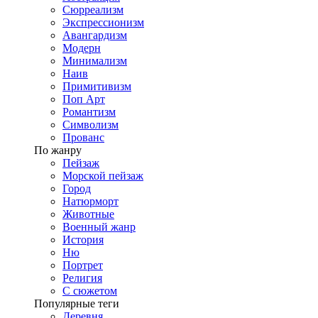
Сюрреализм
Экспрессионизм
Авангардизм
Модерн
Минимализм
Наив
Примитивизм
Поп Арт
Романтизм
Символизм
Прованс
По жанру
Пейзаж
Морской пейзаж
Город
Натюрморт
Животные
Военный жанр
История
Ню
Портрет
Религия
С сюжетом
Популярные теги
Деревня