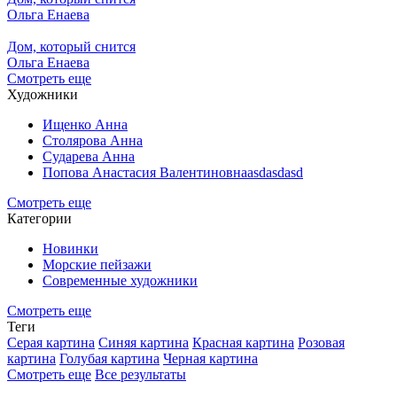
Ольга Енаева
Дом, который снится
Ольга Енаева
Смотреть еще
Художники
Ищенко Анна
Столярова Анна
Сударева Анна
Попова Анастасия Валентиновнаasdasdasd
Смотреть еще
Категории
Новинки
Морские пейзажи
Современные художники
Смотреть еще
Теги
Серая картина
Синяя картина
Красная картина
Розовая
картина
Голубая картина
Черная картина
Смотреть еще
Все результаты