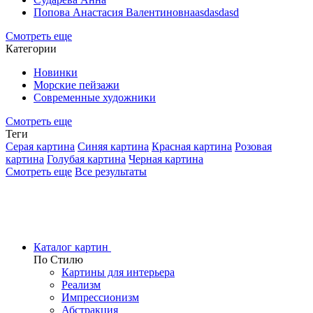
Попова Анастасия Валентиновнаasdasdasd
Смотреть еще
Категории
Новинки
Морские пейзажи
Современные художники
Смотреть еще
Теги
Серая картина
Синяя картина
Красная картина
Розовая
картина
Голубая картина
Черная картина
Смотреть еще
Все результаты
Каталог картин
По Стилю
Картины для интерьера
Реализм
Импрессионизм
Абстракция