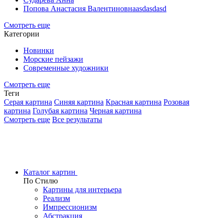
Попова Анастасия Валентиновнаasdasdasd
Смотреть еще
Категории
Новинки
Морские пейзажи
Современные художники
Смотреть еще
Теги
Серая картина
Синяя картина
Красная картина
Розовая
картина
Голубая картина
Черная картина
Смотреть еще
Все результаты
Каталог картин
По Стилю
Картины для интерьера
Реализм
Импрессионизм
Абстракция