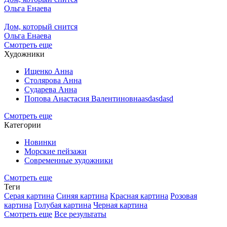
Ольга Енаева
Дом, который снится
Ольга Енаева
Смотреть еще
Художники
Ищенко Анна
Столярова Анна
Сударева Анна
Попова Анастасия Валентиновнаasdasdasd
Смотреть еще
Категории
Новинки
Морские пейзажи
Современные художники
Смотреть еще
Теги
Серая картина
Синяя картина
Красная картина
Розовая
картина
Голубая картина
Черная картина
Смотреть еще
Все результаты