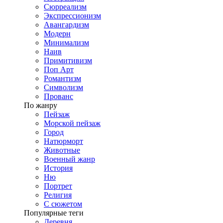
Сюрреализм
Экспрессионизм
Авангардизм
Модерн
Минимализм
Наив
Примитивизм
Поп Арт
Романтизм
Символизм
Прованс
По жанру
Пейзаж
Морской пейзаж
Город
Натюрморт
Животные
Военный жанр
История
Ню
Портрет
Религия
С сюжетом
Популярные теги
Деревня