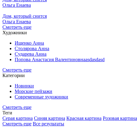
Ольга Енаева
Дом, который снится
Ольга Енаева
Смотреть еще
Художники
Ищенко Анна
Столярова Анна
Сударева Анна
Попова Анастасия Валентиновнаasdasdasd
Смотреть еще
Категории
Новинки
Морские пейзажи
Современные художники
Смотреть еще
Теги
Серая картина
Синяя картина
Красная картина
Розовая картина
Смотреть еще
Все результаты