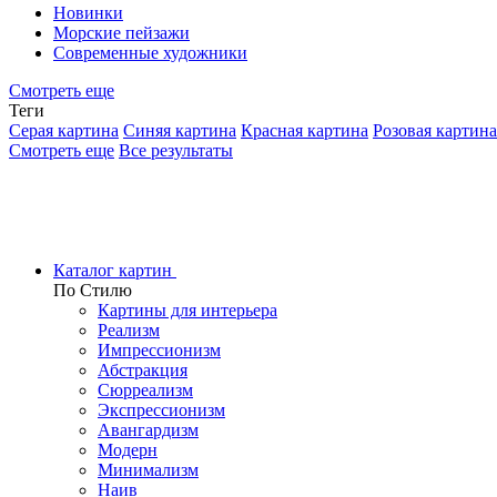
Новинки
Морские пейзажи
Современные художники
Смотреть еще
Теги
Серая картина
Синяя картина
Красная картина
Розовая картина
Смотреть еще
Все результаты
Каталог картин
По Стилю
Картины для интерьера
Реализм
Импрессионизм
Абстракция
Сюрреализм
Экспрессионизм
Авангардизм
Модерн
Минимализм
Наив