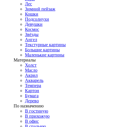
Лес
Зимний пейзаж
Кошки
Подсолнухи
Девушки
Космос
Звёзды
Ангел
Текстурные картины
Большие картины
Маленькие картины
Материалы
Холст
Масло
Акрил
Акварель
Темпера
Картон
Бумага
Дерево
По назначению
В гостиную
В прихожую
В офис
В спальню