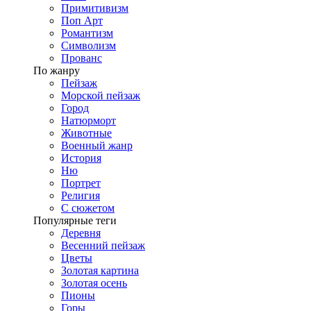
Примитивизм
Поп Арт
Романтизм
Символизм
Прованс
По жанру
Пейзаж
Морской пейзаж
Город
Натюрморт
Животные
Военный жанр
История
Ню
Портрет
Религия
С сюжетом
Популярные теги
Деревня
Весенний пейзаж
Цветы
Золотая картина
Золотая осень
Пионы
Горы