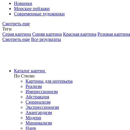
Новинки
Морские пейзажи
Современные художники
Смотреть еще
Теги
Серая картина
Синяя картина
Красная картина
Розовая картина
Смотреть еще
Все результаты
Каталог картин
По Стилю
Картины для интерьера
Реализм
Импрессионизм
Абстракция
Сюрреализм
Экспрессионизм
Авангардизм
Модерн
Минимализм
Наив