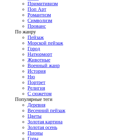
Примитивизм
Поп Арт
Романтизм
Символизм
Прованс
По жанру
Пейзаж
Морской пейзаж
Город
Натюрморт
Животные
Военный жанр
История
Ню
Портрет
Религия
С сюжетом
Популярные теги
Деревня
Весенний пейзаж
Цветы
Золотая картина
Золотая осень
Пионы
Горы