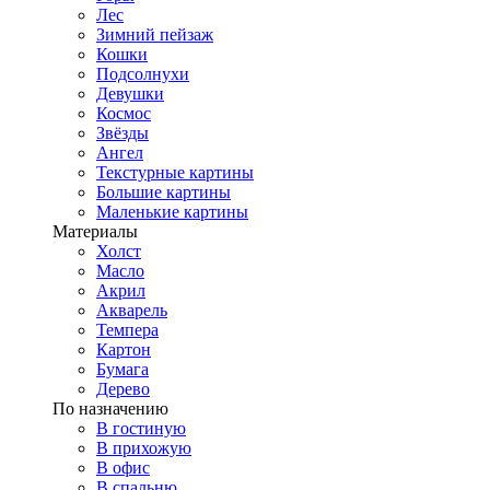
Лес
Зимний пейзаж
Кошки
Подсолнухи
Девушки
Космос
Звёзды
Ангел
Текстурные картины
Большие картины
Маленькие картины
Материалы
Холст
Масло
Акрил
Акварель
Темпера
Картон
Бумага
Дерево
По назначению
В гостиную
В прихожую
В офис
В спальню