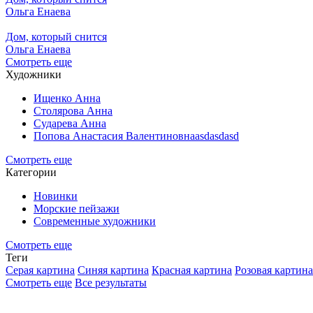
Ольга Енаева
Дом, который снится
Ольга Енаева
Смотреть еще
Художники
Ищенко Анна
Столярова Анна
Сударева Анна
Попова Анастасия Валентиновнаasdasdasd
Смотреть еще
Категории
Новинки
Морские пейзажи
Современные художники
Смотреть еще
Теги
Серая картина
Синяя картина
Красная картина
Розовая картина
Смотреть еще
Все результаты