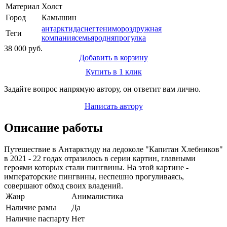
Материал
Холст
Город
Камышин
антарктида
снег
тени
мороз
дружная
Теги
компания
семья
родня
прогулка
38 000 руб.
Добавить в корзину
Купить в 1 клик
Задайте вопрос напрямую автору, он ответит вам лично.
Написать автору
Описание работы
Путешествие в Антарктиду на ледоколе "Капитан Хлебников"
в 2021 - 22 годах отразилось в серии картин, главными
героями которых стали пингвины. На этой картине -
императорские пингвины, неспешно прогуливаясь,
совершают обход своих владений.
Жанр
Анималистика
Наличие рамы
Да
Наличие паспарту
Нет