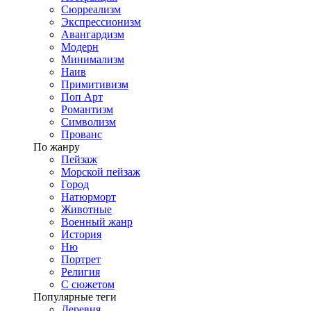
Сюрреализм
Экспрессионизм
Авангардизм
Модерн
Минимализм
Наив
Примитивизм
Поп Арт
Романтизм
Символизм
Прованс
По жанру
Пейзаж
Морской пейзаж
Город
Натюрморт
Животные
Военный жанр
История
Ню
Портрет
Религия
С сюжетом
Популярные теги
Деревня