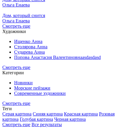
Ольга Енаева
Дом, который снится
Ольга Енаева
Смотреть еще
Художники
Ищенко Анна
Столярова Анна
Сударева Анна
Попова Анастасия Валентиновнаasdasdasd
Смотреть еще
Категории
Новинки
Морские пейзажи
Современные художники
Смотреть еще
Теги
Серая картина
Синяя картина
Красная картина
Розовая
картина
Голубая картина
Черная картина
Смотреть еще
Все результаты