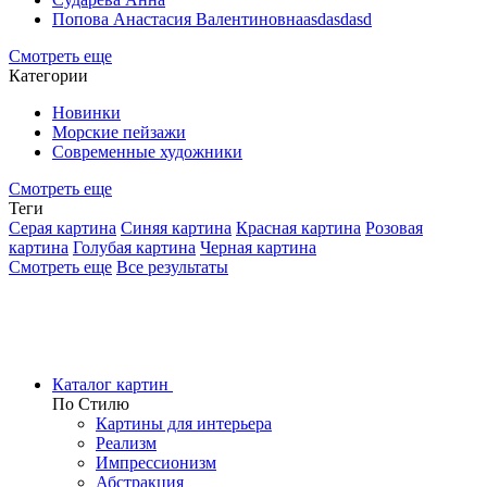
Попова Анастасия Валентиновнаasdasdasd
Смотреть еще
Категории
Новинки
Морские пейзажи
Современные художники
Смотреть еще
Теги
Серая картина
Синяя картина
Красная картина
Розовая
картина
Голубая картина
Черная картина
Смотреть еще
Все результаты
Каталог картин
По Стилю
Картины для интерьера
Реализм
Импрессионизм
Абстракция