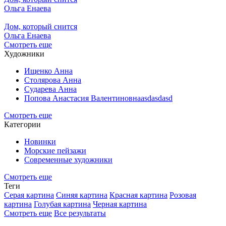
Ольга Енаева
Дом, который снится
Ольга Енаева
Смотреть еще
Художники
Ищенко Анна
Столярова Анна
Сударева Анна
Попова Анастасия Валентиновнаasdasdasd
Смотреть еще
Категории
Новинки
Морские пейзажи
Современные художники
Смотреть еще
Теги
Серая картина
Синяя картина
Красная картина
Розовая
картина
Голубая картина
Черная картина
Смотреть еще
Все результаты