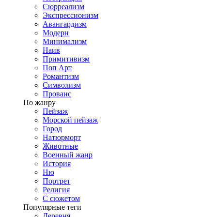
Сюрреализм
Экспрессионизм
Авангардизм
Модерн
Минимализм
Наив
Примитивизм
Поп Арт
Романтизм
Символизм
Прованс
По жанру
Пейзаж
Морской пейзаж
Город
Натюрморт
Животные
Военный жанр
История
Ню
Портрет
Религия
С сюжетом
Популярные теги
Деревня